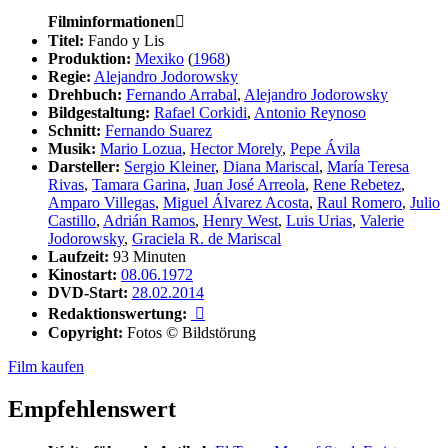
Filminformationen

Titel:
Fando y Lis
Produktion:
Mexiko
(
1968
)
Regie:
Alejandro Jodorowsky
Drehbuch:
Fernando Arrabal
,
Alejandro Jodorowsky
Bildgestaltung:
Rafael Corkidi
,
Antonio Reynoso
Schnitt:
Fernando Suarez
Musik:
Mario Lozua
,
Hector Morely
,
Pepe Ávila
Darsteller:
Sergio Kleiner
,
Diana Mariscal
,
María Teresa
Rivas
,
Tamara Garina
,
Juan José Arreola
,
Rene Rebetez
,
Amparo Villegas
,
Miguel Álvarez Acosta
,
Raul Romero
,
Julio
Castillo
,
Adrián Ramos
,
Henry West
,
Luis Urias
,
Valerie
Jodorowsky
,
Graciela R. de Mariscal
Laufzeit:
93 Minuten
Kinostart:
08.06.1972
DVD-Start:
28.02.2014
Redaktionswertung:

Copyright:
Fotos © Bildstörung
Film kaufen
Empfehlenswert