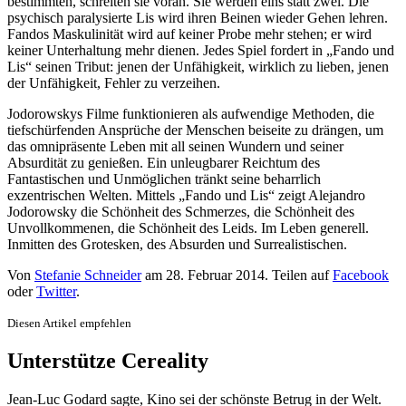
bestimmten, schreiten sie voran. Sie werden eins statt zwei. Die
psychisch paralysierte Lis wird ihren Beinen wieder Gehen lehren.
Fandos Maskulinität wird auf keiner Probe mehr stehen; er wird
keiner Unterhaltung mehr dienen. Jedes Spiel fordert in „Fando und
Lis“ seinen Tribut: jenen der Unfähigkeit, wirklich zu lieben, jenen
der Unfähigkeit, Fehler zu verzeihen.
Jodorowskys Filme funktionieren als aufwendige Methoden, die
tiefschürfenden Ansprüche der Menschen beiseite zu drängen, um
das omnipräsente Leben mit all seinen Wundern und seiner
Absurdität zu genießen. Ein unleugbarer Reichtum des
Fantastischen und Unmöglichen tränkt seine beharrlich
exzentrischen Welten. Mittels „Fando und Lis“ zeigt Alejandro
Jodorowsky die Schönheit des Schmerzes, die Schönheit des
Unvollkommenen, die Schönheit des Leids. Im Leben generell.
Inmitten des Grotesken, des Absurden und Surrealistischen.
Von
Stefanie Schneider
am
28. Februar 2014
. Teilen auf
Facebook
oder
Twitter
.
Diesen Artikel empfehlen
Unterstütze Cereality
Jean-Luc Godard sagte, Kino sei der schönste Betrug in der Welt.