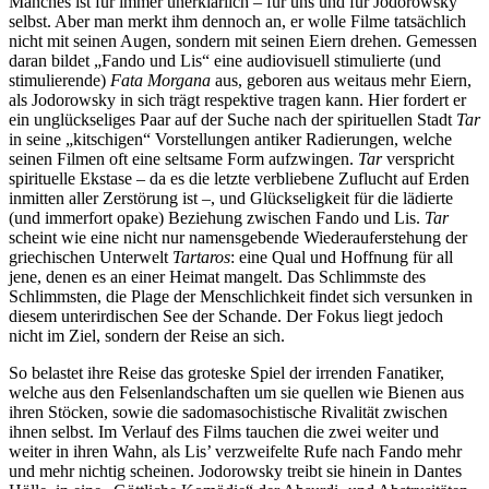
Manches ist für immer unerklärlich – für uns und für Jodorowsky
selbst. Aber man merkt ihm dennoch an, er wolle Filme tatsächlich
nicht mit seinen Augen, sondern mit seinen Eiern drehen. Gemessen
daran bildet „Fando und Lis“ eine audiovisuell stimulierte (und
stimulierende)
Fata Morgana
aus, geboren aus weitaus mehr Eiern,
als Jodorowsky in sich trägt respektive tragen kann. Hier fordert er
ein unglückseliges Paar auf der Suche nach der spirituellen Stadt
Tar
in seine „kitschigen“ Vorstellungen antiker Radierungen, welche
seinen Filmen oft eine seltsame Form aufzwingen.
Tar
verspricht
spirituelle Ekstase – da es die letzte verbliebene Zuflucht auf Erden
inmitten aller Zerstörung ist –, und Glückseligkeit für die lädierte
(und immerfort opake) Beziehung zwischen Fando und Lis.
Tar
scheint wie eine nicht nur namensgebende Wiederauferstehung der
griechischen Unterwelt
Tartaros
: eine Qual und Hoffnung für all
jene, denen es an einer Heimat mangelt. Das Schlimmste des
Schlimmsten, die Plage der Menschlichkeit findet sich versunken in
diesem unterirdischen See der Schande. Der Fokus liegt jedoch
nicht im Ziel, sondern der Reise an sich.
So belastet ihre Reise das groteske Spiel der irrenden Fanatiker,
welche aus den Felsenlandschaften um sie quellen wie Bienen aus
ihren Stöcken, sowie die sadomasochistische Rivalität zwischen
ihnen selbst. Im Verlauf des Films tauchen die zwei weiter und
weiter in ihren Wahn, als Lis’ verzweifelte Rufe nach Fando mehr
und mehr nichtig scheinen. Jodorowsky treibt sie hinein in Dantes