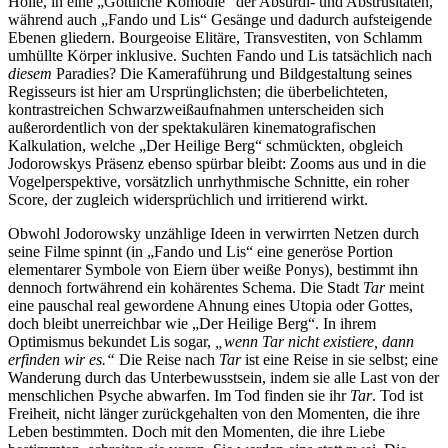
Hölle, in eine „Göttliche Komödie“ der Absurdi- und Abstrusitäten,
während auch „Fando und Lis“ Gesänge und dadurch aufsteigende
Ebenen gliedern. Bourgeoise Elitäre, Transvestiten, von Schlamm
umhüllte Körper inklusive. Suchten Fando und Lis tatsächlich nach
diesem
Paradies? Die Kameraführung und Bildgestaltung seines
Regisseurs ist hier am Ursprünglichsten; die überbelichteten,
kontrastreichen Schwarzweißaufnahmen unterscheiden sich
außerordentlich von der spektakulären kinematografischen
Kalkulation, welche „Der Heilige Berg“ schmückten, obgleich
Jodorowskys Präsenz ebenso spürbar bleibt: Zooms aus und in die
Vogelperspektive, vorsätzlich unrhythmische Schnitte, ein roher
Score, der zugleich widersprüchlich und irritierend wirkt.
Obwohl Jodorowsky unzählige Ideen in verwirrten Netzen durch
seine Filme spinnt (in „Fando und Lis“ eine generöse Portion
elementarer Symbole von Eiern über weiße Ponys), bestimmt ihn
dennoch fortwährend ein kohärentes Schema. Die Stadt
Tar
meint
eine pauschal real gewordene Ahnung eines Utopia oder Gottes,
doch bleibt unerreichbar wie „Der Heilige Berg“. In ihrem
Optimismus bekundet Lis sogar,
„wenn Tar nicht existiere, dann
erfinden wir es.“
Die Reise nach
Tar
ist eine Reise in sie selbst; eine
Wanderung durch das Unterbewusstsein, indem sie alle Last von der
menschlichen Psyche abwarfen. Im Tod finden sie ihr
Tar
. Tod ist
Freiheit, nicht länger zurückgehalten von den Momenten, die ihre
Leben bestimmten. Doch mit den Momenten, die ihre Liebe