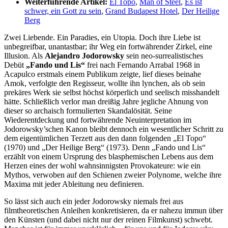
Weiterführende Artikel:
El Topo
,
Man of Steel
,
Es ist
schwer, ein Gott zu sein
,
Grand Budapest Hotel
,
Der Heilige
Berg
Zwei Liebende. Ein Paradies, ein Utopia. Doch ihre Liebe ist
unbegreifbar, unantastbar; ihr Weg ein fortwährender Zirkel, eine
Illusion. Als
Alejandro Jodorowsky
sein neo-surrealistisches
Debüt
„Fando und Lis“
frei nach Fernando Arrabal 1968 in
Acapulco erstmals einem Publikum zeigte, lief dieses beinahe
Amok, verfolgte den Regisseur, wollte ihn lynchen, als ob sein
prekäres Werk sie selbst höchst körperlich und seelisch misshandelt
hätte. Schließlich verlor man dreißig Jahre jegliche Ahnung von
dieser so archaisch formulierten Skandalösität. Seine
Wiederentdeckung und fortwährende Neuinterpretation im
Jodorowsky’schen Kanon bleibt dennoch ein wesentlicher Schritt zu
dem eigentümlichen Terzett aus den dann folgenden „El Topo“
(1970) und „Der Heilige Berg“ (1973). Denn „Fando und Lis“
erzählt von einem Ursprung des blasphemischen Lebens aus dem
Herzen eines der wohl wahnsinnigsten Provokateure: wie ein
Mythos, verwoben auf den Schienen zweier Polynome, welche ihre
Maxima mit jeder Ableitung neu definieren.
So lässt sich auch ein jeder Jodorowsky niemals frei aus
filmtheoretischen Anleihen konkretisieren, da er nahezu immun über
den Künsten (und dabei nicht nur der reinen Filmkunst) schwebt.