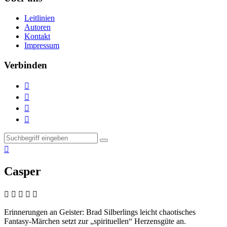
Leitlinien
Autoren
Kontakt
Impressum
Verbinden





Casper
    
Erinnerungen an Geister:
Brad Silberlings leicht chaotisches
Fantasy-Märchen setzt zur „spirituellen“ Herzensgüte an.