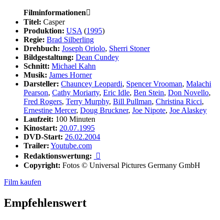
Filminformationen

Titel:
Casper
Produktion:
USA
(
1995
)
Regie:
Brad Silberling
Drehbuch:
Joseph Oriolo
,
Sherri Stoner
Bildgestaltung:
Dean Cundey
Schnitt:
Michael Kahn
Musik:
James Horner
Darsteller:
Chauncey Leopardi
,
Spencer Vrooman
,
Malachi
Pearson
,
Cathy Moriarty
,
Eric Idle
,
Ben Stein
,
Don Novello
,
Fred Rogers
,
Terry Murphy
,
Bill Pullman
,
Christina Ricci
,
Ernestine Mercer
,
Doug Bruckner
,
Joe Nipote
,
Joe Alaskey
Laufzeit:
100 Minuten
Kinostart:
20.07.1995
DVD-Start:
26.02.2004
Trailer:
Youtube.com
Redaktionswertung:

Copyright:
Fotos © Universal Pictures Germany GmbH
Film kaufen
Empfehlenswert