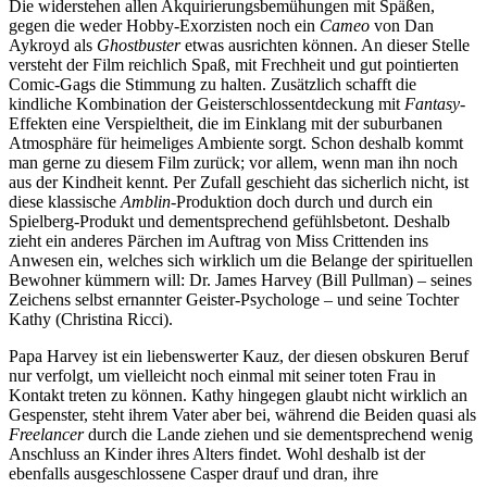
Die widerstehen allen Akquirierungsbemühungen mit Späßen,
gegen die weder Hobby-Exorzisten noch ein
Cameo
von Dan
Aykroyd als
Ghostbuster
etwas ausrichten können. An dieser Stelle
versteht der Film reichlich Spaß, mit Frechheit und gut pointierten
Comic-Gags die Stimmung zu halten. Zusätzlich schafft die
kindliche Kombination der Geisterschlossentdeckung mit
Fantasy
-
Effekten eine Verspieltheit, die im Einklang mit der suburbanen
Atmosphäre für heimeliges Ambiente sorgt. Schon deshalb kommt
man gerne zu diesem Film zurück; vor allem, wenn man ihn noch
aus der Kindheit kennt. Per Zufall geschieht das sicherlich nicht, ist
diese klassische
Amblin
-Produktion doch durch und durch ein
Spielberg-Produkt und dementsprechend gefühlsbetont. Deshalb
zieht ein anderes Pärchen im Auftrag von Miss Crittenden ins
Anwesen ein, welches sich wirklich um die Belange der spirituellen
Bewohner kümmern will: Dr. James Harvey (Bill Pullman) – seines
Zeichens selbst ernannter Geister-Psychologe – und seine Tochter
Kathy (Christina Ricci).
Papa Harvey ist ein liebenswerter Kauz, der diesen obskuren Beruf
nur verfolgt, um vielleicht noch einmal mit seiner toten Frau in
Kontakt treten zu können. Kathy hingegen glaubt nicht wirklich an
Gespenster, steht ihrem Vater aber bei, während die Beiden quasi als
Freelancer
durch die Lande ziehen und sie dementsprechend wenig
Anschluss an Kinder ihres Alters findet. Wohl deshalb ist der
ebenfalls ausgeschlossene Casper drauf und dran, ihre