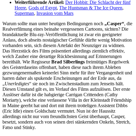
Weiterführende Artikel:
Der Hobbit: Die Schlacht der fünf
Heere
,
Gods of Egypt
,
The Huntsman & The Ice Queen
,
Superman
,
Invasion vom Mars
Warum sollte man unter heutigen Bedingungen noch
„Casper“
, die
Realverfilmung eines beinahe vergessenen Cartoons, sichten? Die
brandaktuelle Blu-ray-Veröffentlichung ist zwar ein geeigneter
Anlass, doch abseits nostalgischer Gefühle dürfte wenig Motivation
vorhanden sein, sich diesem Artefakt der Neunziger zu widmen.
Das Herzstück des Films präsentiert allerdings ziemlich effektiv,
welch Zauber eine derartige Rückbesinnung auf Erinnerungen
bereithält. Wie Regisseur
Brad Silberlings
freimütiges Regelwerk
des Geisterdaseins offenbart, haben diese nach ihrem Ableben
gezwungenermaßen keinerlei Sinn mehr für ihre Vergangenheit und
harren daher als spukende Erscheinungen auf der Erde aus, da
„
Unerledigtes
“ sie noch im Zwischenstadium zum Jenseits hält.
Diesen Umstand gilt es, im Verlauf des Films aufzulösen. Der erste
Auslöser dafür ist die habgierige Carrigan Crittenden (Cathy
Moriarty), welche eine verlassene Villa in der Kleinstadt Friendship
in Maine geerbt hat und dort mit ihrem trotteligen Assistent Dibbs
(Eric Idle) einen Goldschatz vermutet. Nun ist der Haussitz
allerdings nicht nur vom freundlichsten Geist überhaupt, Casper,
besetzt, sondern auch von seinen drei stänkernden Onkeln, Stretch,
Fatso und Stinky.