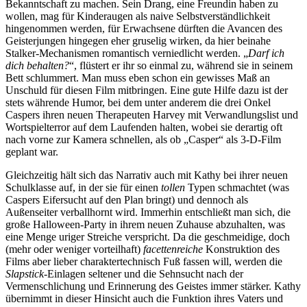
Bekanntschaft zu machen. Sein Drang, eine Freundin haben zu
wollen, mag für Kinderaugen als naive Selbstverständlichkeit
hingenommen werden, für Erwachsene dürften die Avancen des
Geisterjungen hingegen eher gruselig wirken, da hier beinahe
Stalker-Mechanismen romantisch verniedlicht werden. „
Darf ich
dich behalten?
“, flüstert er ihr so einmal zu, während sie in seinem
Bett schlummert. Man muss eben schon ein gewisses Maß an
Unschuld für diesen Film mitbringen. Eine gute Hilfe dazu ist der
stets währende Humor, bei dem unter anderem die drei Onkel
Caspers ihren neuen Therapeuten Harvey mit Verwandlungslist und
Wortspielterror auf dem Laufenden halten, wobei sie derartig oft
nach vorne zur Kamera schnellen, als ob „Casper“ als 3-D-Film
geplant war.
Gleichzeitig hält sich das Narrativ auch mit Kathy bei ihrer neuen
Schulklasse auf, in der sie für einen
tollen
Typen schmachtet (was
Caspers Eifersucht auf den Plan bringt) und dennoch als
Außenseiter verballhornt wird. Immerhin entschließt man sich, die
große Halloween-Party in ihrem neuen Zuhause abzuhalten, was
eine Menge uriger Streiche verspricht. Da die geschmeidige, doch
(mehr oder weniger vorteilhaft)
facettenreiche
Konstruktion des
Films aber lieber charaktertechnisch Fuß fassen will, werden die
Slapstick
-Einlagen seltener und die Sehnsucht nach der
Vermenschlichung und Erinnerung des Geistes immer stärker. Kathy
übernimmt in dieser Hinsicht auch die Funktion ihres Vaters und