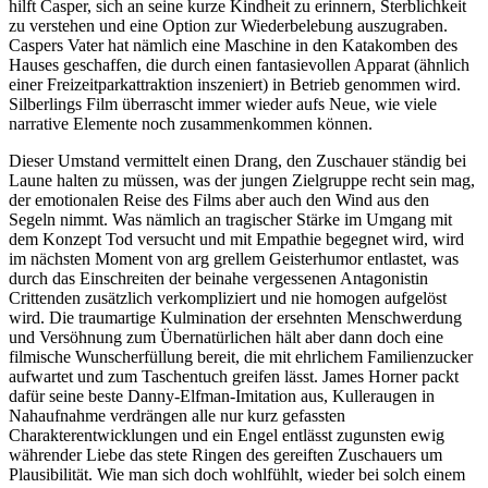
hilft Casper, sich an seine kurze Kindheit zu erinnern, Sterblichkeit
zu verstehen und eine Option zur Wiederbelebung auszugraben.
Caspers Vater hat nämlich eine Maschine in den Katakomben des
Hauses geschaffen, die durch einen fantasievollen Apparat (ähnlich
einer Freizeitparkattraktion inszeniert) in Betrieb genommen wird.
Silberlings Film überrascht immer wieder aufs Neue, wie viele
narrative Elemente noch zusammenkommen können.
Dieser Umstand vermittelt einen Drang, den Zuschauer ständig bei
Laune halten zu müssen, was der jungen Zielgruppe recht sein mag,
der emotionalen Reise des Films aber auch den Wind aus den
Segeln nimmt. Was nämlich an tragischer Stärke im Umgang mit
dem Konzept Tod versucht und mit Empathie begegnet wird, wird
im nächsten Moment von arg grellem Geisterhumor entlastet, was
durch das Einschreiten der beinahe vergessenen Antagonistin
Crittenden zusätzlich verkompliziert und nie homogen aufgelöst
wird. Die traumartige Kulmination der ersehnten Menschwerdung
und Versöhnung zum Übernatürlichen hält aber dann doch eine
filmische Wunscherfüllung bereit, die mit ehrlichem Familienzucker
aufwartet und zum Taschentuch greifen lässt. James Horner packt
dafür seine beste Danny-Elfman-Imitation aus, Kulleraugen in
Nahaufnahme verdrängen alle nur kurz gefassten
Charakterentwicklungen und ein Engel entlässt zugunsten ewig
währender Liebe das stete Ringen des gereiften Zuschauers um
Plausibilität. Wie man sich doch wohlfühlt, wieder bei solch einem