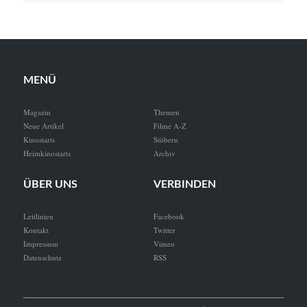
MENÜ
Magazin
Themen
Neue Artikel
Filme A-Z
Kinostarts
Stöbern
Heimkinostarts
Archiv
ÜBER UNS
VERBINDEN
Leitlinien
Facebook
Kontakt
Twitter
Impressum
Vimeo
Datenschutz
RSS