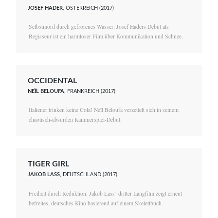
JOSEF HADER
, ÖSTERREICH (2017)
Selbstmord durch gefrorenes Wasser: Josef Haders Debüt als
Regisseur ist ein harmloser Film über Kommunikation und Schnee.
OCCIDENTAL
NEÏL BELOUFA
, FRANKREICH (2017)
Italiener trinken keine Cola! Neïl Beloufa verzettelt sich in seinem
chaotisch-absurden Kammerspiel-Debüt.
TIGER GIRL
JAKOB LASS
, DEUTSCHLAND (2017)
Freiheit durch Reduktion: Jakob Lass’ dritter Langfilm zeigt erneut
befreites, deutsches Kino basierend auf einem Skelettbuch.