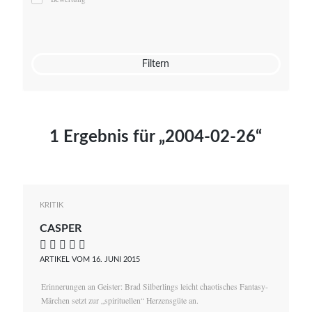
Mato von Vogelstein
Julia Weigl
Benjamin Wimmer
Christian Witte
Filtern
Magdalena Zalewski
1 Ergebnis für „2004-02-26“
KRITIK
CASPER
    
ARTIKEL VOM 16. JUNI 2015
Erinnerungen an Geister: Brad Silberlings leicht chaotisches Fantasy-
Märchen setzt zur „spirituellen“ Herzensgüte an.