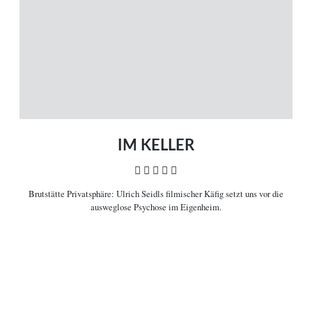
Neue Artikel
Filme A-Z
Kinostarts
Stöbern
Heimkinostarts
Archiv
ÜBER UNS
VERBINDEN
Leitlinien
Facebook
Kontakt
Twitter
Impressum
Vimeo
Datenschutz
RSS
IM KELLER
    
Brutstätte Privatsphäre:
Ulrich Seidls filmischer Käfig setzt uns vor die
COPYRIGHT © 2006-2026 CEREALITY – MAGAZIN FÜR FILMKULTUR
ausweglose Psychose im Eigenheim.

Filminformationen