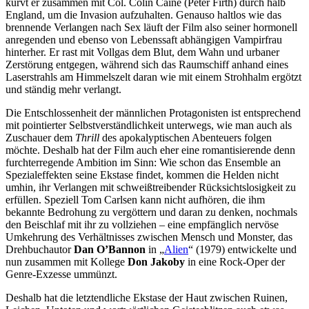
kurvt er zusammen mit Col. Colin Caine (Peter Firth) durch halb
England, um die Invasion aufzuhalten. Genauso haltlos wie das
brennende Verlangen nach Sex läuft der Film also seiner hormonell
anregenden und ebenso von Lebenssaft abhängigen Vampirfrau
hinterher. Er rast mit Vollgas dem Blut, dem Wahn und urbaner
Zerstörung entgegen, während sich das Raumschiff anhand eines
Laserstrahls am Himmelszelt daran wie mit einem Strohhalm ergötzt
und ständig mehr verlangt.
Die Entschlossenheit der männlichen Protagonisten ist entsprechend
mit pointierter Selbstverständlichkeit unterwegs, wie man auch als
Zuschauer dem
Thrill
des apokalyptischen Abenteuers folgen
möchte. Deshalb hat der Film auch eher eine romantisierende denn
furchterregende Ambition im Sinn: Wie schon das Ensemble an
Spezialeffekten seine Ekstase findet, kommen die Helden nicht
umhin, ihr Verlangen mit schweißtreibender Rücksichtslosigkeit zu
erfüllen. Speziell Tom Carlsen kann nicht aufhören, die ihm
bekannte Bedrohung zu vergöttern und daran zu denken, nochmals
den Beischlaf mit ihr zu vollziehen – eine empfänglich nervöse
Umkehrung des Verhältnisses zwischen Mensch und Monster, das
Drehbuchautor
Dan O’Bannon
in „
Alien
“ (1979) entwickelte und
nun zusammen mit Kollege
Don Jakoby
in eine Rock-Oper der
Genre-Exzesse ummünzt.
Deshalb hat die letztendliche Ekstase der Haut zwischen Ruinen,