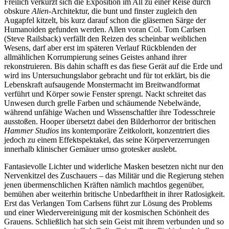
Freilich verkürzt sich die Exposition im All zu einer Reise durch
obskure
Alien
-Architektur, die bunt und finster zugleich den
Augapfel kitzelt, bis kurz darauf schon die gläsernen Särge der
Humanoiden gefunden werden. Allen voran Col. Tom Carlsen
(Steve Railsback) verfällt den Reizen des scheinbar weiblichen
Wesens, darf aber erst im späteren Verlauf Rückblenden der
allmählichen Korrumpierung seines Geistes anhand ihrer
rekonstruieren. Bis dahin schafft es das fiese Gerät auf die Erde und
wird ins Untersuchungslabor gebracht und für tot erklärt, bis die
Lebenskraft aufsaugende Monstermacht im Breitwandformat
verführt und Körper sowie Fenster sprengt. Nackt schreitet das
Unwesen durch grelle Farben und schäumende Nebelwände,
während unfähige Wachen und Wissenschaftler ihre Todesschreie
ausstoßen. Hooper übersetzt dabei den Bilderhorror der britischen
Hammer Studios
ins kontemporäre Zeitkolorit, konzentriert dies
jedoch zu einem Effektspektakel, das seine Körperverzerrungen
innerhalb klinischer Gemäuer umso grotesker auslebt.
Fantasievolle Lichter und widerliche Masken besetzen nicht nur den
Nervenkitzel des Zuschauers – das Militär und die Regierung stehen
jenen übermenschlichen Kräften nämlich machtlos gegenüber,
bemühen aber weiterhin britische Unbedarftheit in ihrer Ratlosigkeit.
Erst das Verlangen Tom Carlsens führt zur Lösung des Problems
und einer Wiedervereinigung mit der kosmischen Schönheit des
Grauens. Schließlich hat sich sein Geist mit ihrem verbunden und so