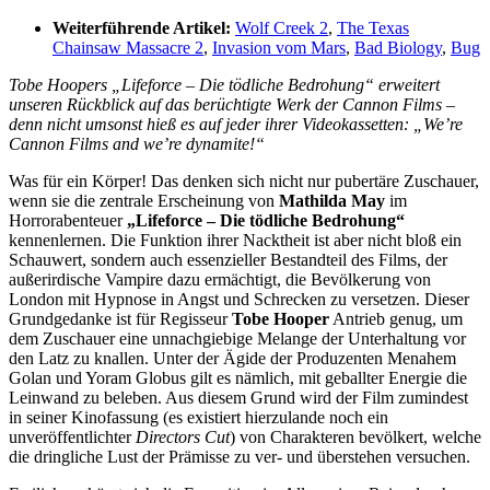
Weiterführende Artikel:
Wolf Creek 2
,
The Texas
Chainsaw Massacre 2
,
Invasion vom Mars
,
Bad Biology
,
Bug
Tobe Hoopers „Lifeforce – Die tödliche Bedrohung“ erweitert
unseren Rückblick auf das berüchtigte Werk der Cannon Films –
denn nicht umsonst hieß es auf jeder ihrer Videokassetten: „We’re
Cannon Films and we’re dynamite!“
Was für ein Körper! Das denken sich nicht nur pubertäre Zuschauer,
wenn sie die zentrale Erscheinung von
Mathilda May
im
Horrorabenteuer
„Lifeforce – Die tödliche Bedrohung“
kennenlernen. Die Funktion ihrer Nacktheit ist aber nicht bloß ein
Schauwert, sondern auch essenzieller Bestandteil des Films, der
außerirdische Vampire dazu ermächtigt, die Bevölkerung von
London mit Hypnose in Angst und Schrecken zu versetzen. Dieser
Grundgedanke ist für Regisseur
Tobe Hooper
Antrieb genug, um
dem Zuschauer eine unnachgiebige Melange der Unterhaltung vor
den Latz zu knallen. Unter der Ägide der Produzenten Menahem
Golan und Yoram Globus gilt es nämlich, mit geballter Energie die
Leinwand zu beleben. Aus diesem Grund wird der Film zumindest
in seiner Kinofassung (es existiert hierzulande noch ein
unveröffentlichter
Directors Cut
) von Charakteren bevölkert, welche
die dringliche Lust der Prämisse zu ver- und überstehen versuchen.