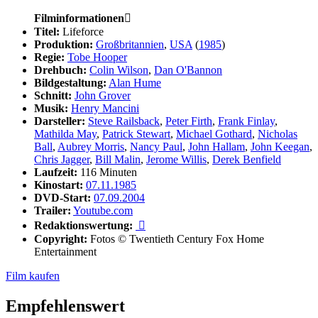
Filminformationen

Titel:
Lifeforce
Produktion:
Großbritannien
,
USA
(
1985
)
Regie:
Tobe Hooper
Drehbuch:
Colin Wilson
,
Dan O'Bannon
Bildgestaltung:
Alan Hume
Schnitt:
John Grover
Musik:
Henry Mancini
Darsteller:
Steve Railsback
,
Peter Firth
,
Frank Finlay
,
Mathilda May
,
Patrick Stewart
,
Michael Gothard
,
Nicholas
Ball
,
Aubrey Morris
,
Nancy Paul
,
John Hallam
,
John Keegan
,
Chris Jagger
,
Bill Malin
,
Jerome Willis
,
Derek Benfield
Laufzeit:
116 Minuten
Kinostart:
07.11.1985
DVD-Start:
07.09.2004
Trailer:
Youtube.com
Redaktionswertung:

Copyright:
Fotos © Twentieth Century Fox Home
Entertainment
Film kaufen
Empfehlenswert