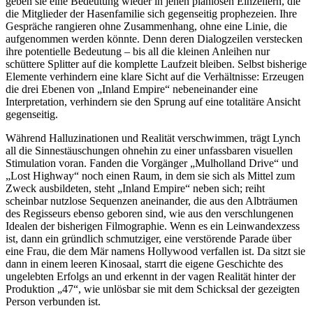
geben sie eine Bedeutung wieder in jenen planlosen Einzeilern, die
die Mitglieder der Hasenfamilie sich gegenseitig prophezeien. Ihre
Gespräche rangieren ohne Zusammenhang, ohne eine Linie, die
aufgenommen werden könnte. Denn deren Dialogzeilen verstecken
ihre potentielle Bedeutung – bis all die kleinen Anleihen nur
schüttere Splitter auf die komplette Laufzeit bleiben. Selbst bisherige
Elemente verhindern eine klare Sicht auf die Verhältnisse: Erzeugen
die drei Ebenen von „Inland Empire“ nebeneinander eine
Interpretation, verhindern sie den Sprung auf eine totalitäre Ansicht
gegenseitig.
Während Halluzinationen und Realität verschwimmen, trägt Lynch
all die Sinnestäuschungen ohnehin zu einer unfassbaren visuellen
Stimulation voran. Fanden die Vorgänger „Mulholland Drive“ und
„Lost Highway“ noch einen Raum, in dem sie sich als Mittel zum
Zweck ausbildeten, steht „Inland Empire“ neben sich; reiht
scheinbar nutzlose Sequenzen aneinander, die aus den Albträumen
des Regisseurs ebenso geboren sind, wie aus den verschlungenen
Idealen der bisherigen Filmographie. Wenn es ein Leinwandexzess
ist, dann ein gründlich schmutziger, eine verstörende Parade über
eine Frau, die dem Mär namens Hollywood verfallen ist. Da sitzt sie
dann in einem leeren Kinosaal, starrt die eigene Geschichte des
ungelebten Erfolgs an und erkennt in der vagen Realität hinter der
Produktion „47“, wie unlösbar sie mit dem Schicksal der gezeigten
Person verbunden ist.