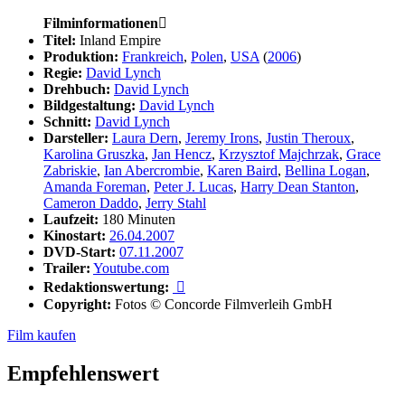
Filminformationen

Titel:
Inland Empire
Produktion:
Frankreich
,
Polen
,
USA
(
2006
)
Regie:
David Lynch
Drehbuch:
David Lynch
Bildgestaltung:
David Lynch
Schnitt:
David Lynch
Darsteller:
Laura Dern
,
Jeremy Irons
,
Justin Theroux
,
Karolina Gruszka
,
Jan Hencz
,
Krzysztof Majchrzak
,
Grace
Zabriskie
,
Ian Abercrombie
,
Karen Baird
,
Bellina Logan
,
Amanda Foreman
,
Peter J. Lucas
,
Harry Dean Stanton
,
Cameron Daddo
,
Jerry Stahl
Laufzeit:
180 Minuten
Kinostart:
26.04.2007
DVD-Start:
07.11.2007
Trailer:
Youtube.com
Redaktionswertung:

Copyright:
Fotos © Concorde Filmverleih GmbH
Film kaufen
Empfehlenswert