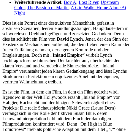
Weiterführende Artikel:
Boy A
,
Lost River
,
Upstream
Color
,
The Passion of Martin
,
A Girl Walks Home Alone At
Night
Dies ist ein Porträt einer destruktiven Menschheit, gefasst in
abstrusen Szenarien, leeren Handlungssträngen, Hauptdarstellern in
schwerelosen Drehbuchgefügen und zersetzten Gedanken. Denn
dies ist schlicht ein Film von
David Lynch
. Jener, der den Sinn der
Existenz in Mechanismen auftrennt, die dem Leben einen Raum der
freien Entfaltung nehmen, der eigenen Kontrolle und der
Entgleisungen. Doch mit
„Inland Empire“
wirbelt Lynch
nachträglich seine filmischen Denkmähler auf, überfrachtet den
klaren Verstand und vernebelt alle Sinneseindrücke. „Inland
Empire“ verunstaltet jeden klaren Gedankengang und lässt Lynchs
Strukturen in Perfektion ein ergötzendes Spiel mit der eigenen,
verirrten Wahrnehmung treiben.
Es ist ein Film, in dem ein Film, in dem ein Film gedreht wird.
Irgendwo in der Welt Hollywoods erzählt „Inland Empire“ von
Habgier, Rachsucht und der hitzigen Schwerelosigkeit eines
Projekts: Die reale Schauspielerin Nikki Grace (Laura Dern)
verfängt sich in der Rolle der fiktiven Susan Blue, deren
Leinwandinterpretation bald mit dem Fluch der damaligen
Filmproduktion konfrontiert wird. Denn „On High in Blue
Tomorrows“ trieb als polnische Adaption mit dem Titel „47“ ohne