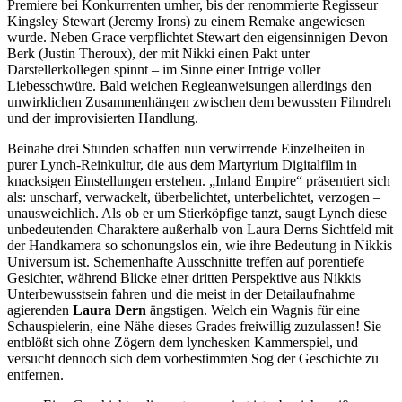
Premiere bei Konkurrenten umher, bis der renommierte Regisseur
Kingsley Stewart (Jeremy Irons) zu einem Remake angewiesen
wurde. Neben Grace verpflichtet Stewart den eigensinnigen Devon
Berk (Justin Theroux), der mit Nikki einen Pakt unter
Darstellerkollegen spinnt – im Sinne einer Intrige voller
Liebesschwüre. Bald weichen Regieanweisungen allerdings den
unwirklichen Zusammenhängen zwischen dem bewussten Filmdreh
und der improvisierten Handlung.
Beinahe drei Stunden schaffen nun verwirrende Einzelheiten in
purer Lynch-Reinkultur, die aus dem Martyrium Digitalfilm in
knacksigen Einstellungen erstehen. „Inland Empire“ präsentiert sich
als: unscharf, verwackelt, überbelichtet, unterbelichtet, verzogen –
unausweichlich. Als ob er um Stierköpfige tanzt, saugt Lynch diese
unbedeutenden Charaktere außerhalb von Laura Derns Sichtfeld mit
der Handkamera so schonungslos ein, wie ihre Bedeutung in Nikkis
Universum ist. Schemenhafte Ausschnitte treffen auf porentiefe
Gesichter, während Blicke einer dritten Perspektive aus Nikkis
Unterbewusstsein fahren und die meist in der Detailaufnahme
agierenden
Laura Dern
ängstigen. Welch ein Wagnis für eine
Schauspielerin, eine Nähe dieses Grades freiwillig zuzulassen! Sie
entblößt sich ohne Zögern dem lynchesken Kammerspiel, und
versucht dennoch sich dem vorbestimmten Sog der Geschichte zu
entfernen.