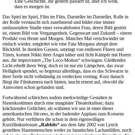
Eine Geschichte, die gestern passiert ist, aber ich weiß,
dass es morgen ist.
Das Spiel im Spiel, Film im Film, Darsteller im Darsteller, Rolle in
der Rolle verstaucht sich zunehmend und bildet eine immer
umfassendere Studie einer verwahrlosten Frau, deren Bild gestört
ist, einem Bild von Vergangenheit, Gegenwart und Zukunft – einem
Produkt von Heute und Morgen. Manches Mal verschwindet sie
einfach wieder, entgleitet wie eine Fata Morgana abrupt dem
Blickfeld. In dunklen Gassen, umringt von endlosen Fluren und
Türen, kommt Nikki ihrer Angst näher und ficht Kämpfe mit Huren
aus, die improvisiert „The Loco-Motion“ schwingen. Gleißendes
Licht erhellt ihren Weg; doch es ist nur ein Lämpchen, das zwar
Helligkeit spendet, so begrenzt allerdings, dass es das Schwarze in
ihrer Seele nicht vollständig zu verdecken vermag. Kurz danach
fliegt die Filmkamera nach hinten, taucht erneut auf, obwohl die
Antworten schon gefunden sind.
Fortwährend schleichen zudem merkwürdige Gestalten in
Hasenkostümen durch eine imaginäre Theaterkulisse; dazu
krächzendes Gelächter, als wähnten wir uns in einer dieser
amerikanischen
Sitcoms
, in der badender Applaus zum Konsens
gehört. Nur verführen die schon in dem eigenwilligen
Kurzfilmkuriosum
„Rabbits“
aus dem Jahr 2002 von Lynch
gestellten Hasenmenschen weder zu fanatischen Lachanfällen, noch