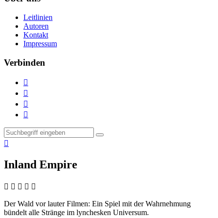
Leitlinien
Autoren
Kontakt
Impressum
Verbinden





Inland Empire
    
Der Wald vor lauter Filmen:
Ein Spiel mit der Wahrnehmung
bündelt alle Stränge im lynchesken Universum.