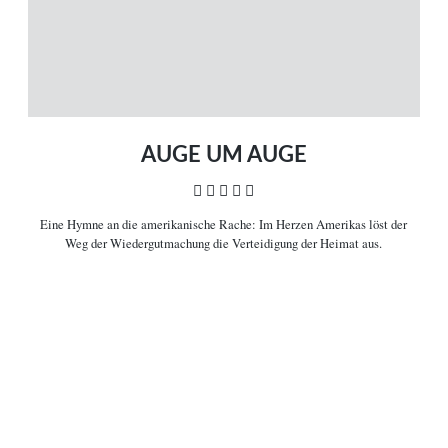
ÜBER UNS
VERBINDEN
Leitlinien
Facebook
Kontakt
Twitter
Impressum
Vimeo
Datenschutz
RSS
AUGE UM AUGE
    
Eine Hymne an die amerikanische Rache:
Im Herzen Amerikas löst der
COPYRIGHT © 2006-2026 CEREALITY – MAGAZIN FÜR FILMKULTUR
Weg der Wiedergutmachung die Verteidigung der Heimat aus.

Filminformationen
Rache ist seit jeher ein starkes Stichwort, wenn es um das Wesen von
dramatischen Geschichten geht, von gewissen Psalmen der Bibel aus bis