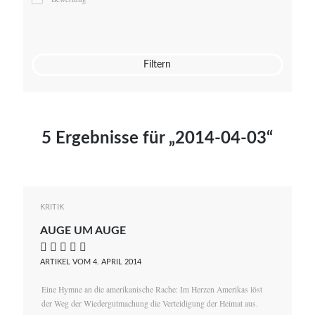
Mato von Vogelstein
Julia Weigl
Benjamin Wimmer
Christian Witte
Filtern
Magdalena Zalewski
5 Ergebnisse für „2014-04-03“
KRITIK
AUGE UM AUGE
    
ARTIKEL VOM 4. APRIL 2014
Eine Hymne an die amerikanische Rache: Im Herzen Amerikas löst
der Weg der Wiedergutmachung die Verteidigung der Heimat aus.