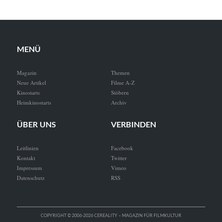
MENÜ
Magazin
Themen
Neue Artikel
Filme A-Z
Kinostarts
Stöbern
Heimkinostarts
Archiv
ÜBER UNS
VERBINDEN
Leitlinien
Facebook
Kontakt
Twitter
Impressum
Vimeo
Datenschutz
RSS
COPYRIGHT © 2006-2026 CEREALITY – MAGAZIN FÜR FILMKULTUR