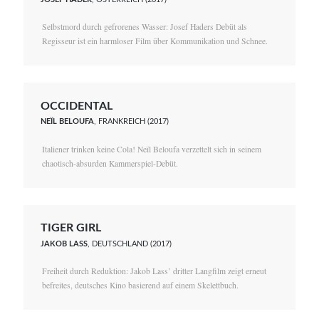
Selbstmord durch gefrorenes Wasser: Josef Haders Debüt als
Regisseur ist ein harmloser Film über Kommunikation und Schnee.
OCCIDENTAL
NEÏL BELOUFA
, FRANKREICH (2017)
Italiener trinken keine Cola! Neïl Beloufa verzettelt sich in seinem
chaotisch-absurden Kammerspiel-Debüt.
TIGER GIRL
JAKOB LASS
, DEUTSCHLAND (2017)
Freiheit durch Reduktion: Jakob Lass’ dritter Langfilm zeigt erneut
befreites, deutsches Kino basierend auf einem Skelettbuch.