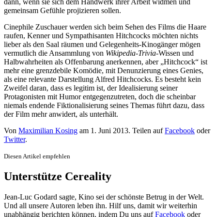
dann, wenn sie sich dem Handwerk ihrer Arbeit widmen und
gemeinsam Gefühle projizieren sollen.
Cinephile Zuschauer werden sich beim Sehen des Films die Haare
raufen, Kenner und Sympathisanten Hitchcocks möchten nichts
lieber als den Saal räumen und Gelegenheits-Kinogänger mögen
vermutlich die Ansammlung von
Wikipedia-Trivia
-Wissen und
Halbwahrheiten als Offenbarung anerkennen, aber „Hitchcock“ ist
mehr eine grenzdebile Komödie, mit Denunzierung eines Genies,
als eine relevante Darstellung Alfred Hitchcocks. Es besteht kein
Zweifel daran, dass es legitim ist, der Idealisierung seiner
Protagonisten mit Humor entgegenzutreten, doch die scheinbar
niemals endende Fiktionalisierung seines Themas führt dazu, dass
der Film mehr anwidert, als unterhält.
Von
Maximilian Kosing
am
1. Juni 2013
. Teilen auf
Facebook
oder
Twitter
.
Diesen Artikel empfehlen
Unterstütze Cereality
Jean-Luc Godard sagte, Kino sei der schönste Betrug in der Welt.
Und all unsere Autoren leben ihn. Hilf uns, damit wir weiterhin
unabhängig berichten können, indem Du uns auf
Facebook
oder