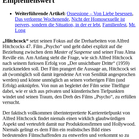
Empfehlenswert
Weiterführende Artikel:
Ossessione – Von Liebe besessen
,
Das verlorene Wochenende
,
Nicht der Homosexuelle ist
pervers, sondern die Situation, in der er lebt
,
Familienfest
,
Mr.
Long
„Hitchcock“
setzt seinen Fokus auf die Dreharbeiten von Alfred
Hitchcocks 47. Film „Psycho“ und geht dabei explizit auf die
Beziehung zwischen dem
Master of Suspense
und seiner Frau Alma
Reville ein. Am Anfang steht die Frage, wie sich Alfred Hitchcock
nach seinem furiosen Erfolg von „Der unsichtbare Dritte“ (1959)
zurückmelden soll. Der Film prangert die Aussage an, Hitchcock sei
alt (womöglich soll damit irgendeine Art von Senilität angesprochen
werden) und könne unmöglich an seinen vorherigen Film (und
Erfolg) anknüpfen. Von nun an begleitet der Film seine Titelfigur
dabei, wie er sich aus privaten und künstlerischen Tiefpunkten
windet und seinen Traum, den Dreh des Films „Psycho“, zu erfüllen
versucht.
Der faktisch vollkommen überinterpretierte Karrieretiefpunkt von
Alfred Hitchcock findet niemals einen wirklich glaubwürdigen
Aspekt und verteufelt damit nur Produktionsfirmen und Hollywood.
Niemals gelingt es dem Film ein realistisches Bild eines
bedeutenden Filmschaffenden zu entwerfen und verkommt so zu