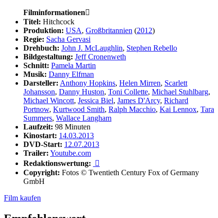
Filminformationen

Titel:
Hitchcock
Produktion:
USA
,
Großbritannien
(
2012
)
Regie:
Sacha Gervasi
Drehbuch:
John J. McLaughlin
,
Stephen Rebello
Bildgestaltung:
Jeff Cronenweth
Schnitt:
Pamela Martin
Musik:
Danny Elfman
Darsteller:
Anthony Hopkins
,
Helen Mirren
,
Scarlett
Johansson
,
Danny Huston
,
Toni Collette
,
Michael Stuhlbarg
,
Michael Wincott
,
Jessica Biel
,
James D'Arcy
,
Richard
Portnow
,
Kurtwood Smith
,
Ralph Macchio
,
Kai Lennox
,
Tara
Summers
,
Wallace Langham
Laufzeit:
98 Minuten
Kinostart:
14.03.2013
DVD-Start:
12.07.2013
Trailer:
Youtube.com
Redaktionswertung:

Copyright:
Fotos © Twentieth Century Fox of Germany
GmbH
Film kaufen