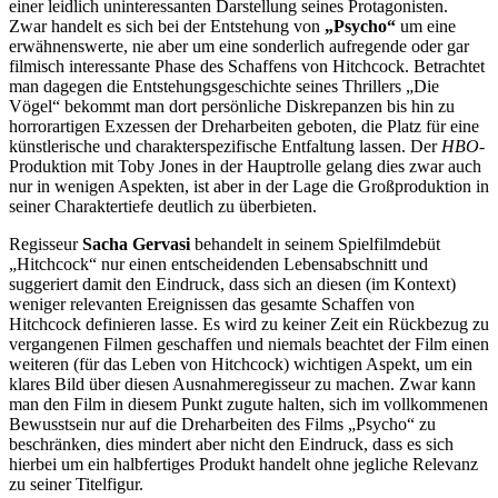
einer leidlich uninteressanten Darstellung seines Protagonisten.
Zwar handelt es sich bei der Entstehung von
„Psycho“
um eine
erwähnenswerte, nie aber um eine sonderlich aufregende oder gar
filmisch interessante Phase des Schaffens von Hitchcock. Betrachtet
man dagegen die Entstehungsgeschichte seines Thrillers „Die
Vögel“ bekommt man dort persönliche Diskrepanzen bis hin zu
horrorartigen Exzessen der Dreharbeiten geboten, die Platz für eine
künstlerische und charakterspezifische Entfaltung lassen. Der
HBO
-
Produktion mit Toby Jones in der Hauptrolle gelang dies zwar auch
nur in wenigen Aspekten, ist aber in der Lage die Großproduktion in
seiner Charaktertiefe deutlich zu überbieten.
Regisseur
Sacha Gervasi
behandelt in seinem Spielfilmdebüt
„Hitchcock“ nur einen entscheidenden Lebensabschnitt und
suggeriert damit den Eindruck, dass sich an diesen (im Kontext)
weniger relevanten Ereignissen das gesamte Schaffen von
Hitchcock definieren lasse. Es wird zu keiner Zeit ein Rückbezug zu
vergangenen Filmen geschaffen und niemals beachtet der Film einen
weiteren (für das Leben von Hitchcock) wichtigen Aspekt, um ein
klares Bild über diesen Ausnahmeregisseur zu machen. Zwar kann
man den Film in diesem Punkt zugute halten, sich im vollkommenen
Bewusstsein nur auf die Dreharbeiten des Films „Psycho“ zu
beschränken, dies mindert aber nicht den Eindruck, dass es sich
hierbei um ein halbfertiges Produkt handelt ohne jegliche Relevanz
zu seiner Titelfigur.