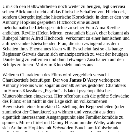
Um sich den Halbwahrheiten noch weiter zu beugen, legt Gervasi
seinen Blickpunkt nicht auf das filmische Schaffen von Hitchcock,
sondern übergeht jegliche historische Korrektheit, in dem er den von
Anthony Hopkins gespielten Hitchcock eine äußerst
melodramatische Liebesgeschichte zu seiner Frau Alma Reville
andichtet. Reville (Helen Mirren, erstaunlich blass), eher bekannt als
Ruhepol hinter Alfred Hitchcock, verkommt zu einer launischen und
aufmerksamkeitsheischenden Frau, die sich zwingend aus dem
Schatten ihres Ehemannes lösen will. Es scheint fast so als bange
Regisseur Gervais darum sich emanzipatorisch zu weit der heutigen
Darstellung zu entfernen und damit etwaigen Zuschauern auf den
Schlips zu treten. Mut zum Kino sieht anders aus.
Weiteren Charakteren des Films wird vergeblich versucht
Charaktertiefe beizufügen. Der von
James D’Arcy
verkörperte
Anthony Perkins wird sogar außerhalb seines gestörten Charakters
im Horror-Klassikers „Psycho“ als latent psychopathisches
Muttersöhnchen eingesetzt. Hier offenbart sich die größte Schwäche
des Films: er ist nicht in der Lage sich im vollkommenen
Bewusstsein einer korrekten Darstellung der Begebenheiten (oder
zumindest der Charaktere) zu widmen und versucht aus dem
eigentlich interessanten Ausgangspunkt eine Familienkomödie zu
spinnen. Mirren flirtet mit Danny Huston um die Wette, während
sich Anthony Hopkins mit
Fatsuit
den Bauch am Kühlschrank