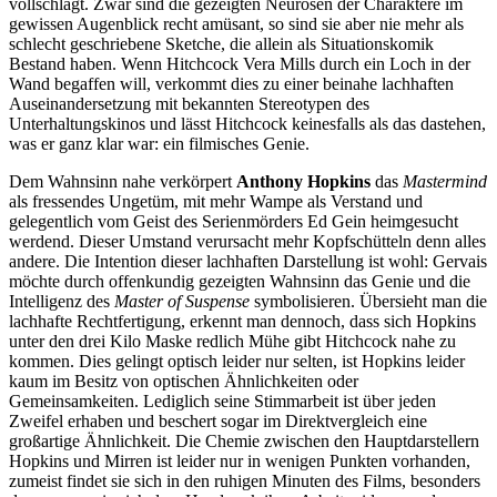
vollschlägt. Zwar sind die gezeigten Neurosen der Charaktere im
gewissen Augenblick recht amüsant, so sind sie aber nie mehr als
schlecht geschriebene Sketche, die allein als Situationskomik
Bestand haben. Wenn Hitchcock Vera Mills durch ein Loch in der
Wand begaffen will, verkommt dies zu einer beinahe lachhaften
Auseinandersetzung mit bekannten Stereotypen des
Unterhaltungskinos und lässt Hitchcock keinesfalls als das dastehen,
was er ganz klar war: ein filmisches Genie.
Dem Wahnsinn nahe verkörpert
Anthony Hopkins
das
Mastermind
als fressendes Ungetüm, mit mehr Wampe als Verstand und
gelegentlich vom Geist des Serienmörders Ed Gein heimgesucht
werdend. Dieser Umstand verursacht mehr Kopfschütteln denn alles
andere. Die Intention dieser lachhaften Darstellung ist wohl: Gervais
möchte durch offenkundig gezeigten Wahnsinn das Genie und die
Intelligenz des
Master of Suspense
symbolisieren. Übersieht man die
lachhafte Rechtfertigung, erkennt man dennoch, dass sich Hopkins
unter den drei Kilo Maske redlich Mühe gibt Hitchcock nahe zu
kommen. Dies gelingt optisch leider nur selten, ist Hopkins leider
kaum im Besitz von optischen Ähnlichkeiten oder
Gemeinsamkeiten. Lediglich seine Stimmarbeit ist über jeden
Zweifel erhaben und beschert sogar im Direktvergleich eine
großartige Ähnlichkeit. Die Chemie zwischen den Hauptdarstellern
Hopkins und Mirren ist leider nur in wenigen Punkten vorhanden,
zumeist findet sie sich in den ruhigen Minuten des Films, besonders