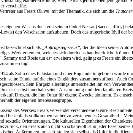
vollständig etablieren konnte. Bevor Frears jedoch eben jene großen Sp
er verschaffte.
ertreter aus Frears
Œuvre
, mit der Thematik, die sich um die
Thatcher
nes eigenen Waschsalons von seinem Onkel Nessar (Saeed Jaffrey) bek
Lewis) den Waschsalon aufzubauen. Doch das trügerische Idyll der beide
bst bezeichnet sich als
„Auftragsregisseur“
, der die Ideen seiner Autor
roßartiges Werk erkennen, welches sich durch das handwerkliche Können
ammy und Rosie tun es“ erweitern wird, gelingt es Frears ein überze
d zusammen fügt.
954 als Sohn eines Pakistani und einer Engländerin geboren wurde und 
ch, seine Ethnie auf die eines Engländers zusammenzufügen. Auch Oma
usgeschlossen. Sein Ehrgeiz allerdings unterscheidet ihn von Verwandt
Omar ist selbst innerhalb seiner Abstammung und dem familiären Kreis ei
d verkauft Drogen, die ihm Omar für eigene Zwecke abnimmt. Es entsteh
innerhalb der eigenen Interessensgruppe.
 Essenz des Werkes: Frears verwendet verschiedene Genre-Bestandteile u
 und bestenfalls vollkommen sauber zu verstehendes Gesamtbild. „Mei
d sexuelle Orientierungen. Die kulturellen Eigenheiten der Charaktere 
us
zurück, den Frears auch nicht zu schamvoll ist in jeder Faser seines 
kastischen Äußerungen um sich, stellen sich selbst als Opfer in die Rieg