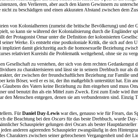
xistenzen, den Verlierern, aber auch den klaren Gewinnern zu untersch
 nicht zu beschädigen und einen akkuraten Abstand zwischen dem Zus
teien von Kolonialherren (zumeist die britische Bevölkerung) und der Ge
pielt, so kann sie während der Kolonialisierung durch die Engländer spie
 der Protagonist Omar unter die Definition der kolonisierten Gesellscha
eil seiner Werke. Es entsteht eine postkoloniale Kritik, die sich auf d
ishi impliziert damit gleichzeitig auch die homosexuelle Beziehung zwi
rses relativiert Kureishi die Problematik weitgehend, ohne sie zu verg
hen Gesellschaft zu verstehen, der sich von dem rechten Gedankengut di
ndividuen zu charakterisieren und lässt sie in seinem Drehbuch nur als d
rakter, der zwischen der freundschaftlichen Beziehung zur Familie und 
ber kein Böser, weil er es ist, der ihn maßgeblich unterstützt hat. Ein 
es Glaubens des Vaters keine Beziehung zu ihm eingehen und muss Omar 
rtner und benutzt ihn als ein Mittel zum Zweck. Erst zum Ende wird ih
 den Menschen entgegen, denen sie am verbundensten sind. Einzig Tania 
tellern. Für
Daniel Day-Lewis
war dies, genauso wie für Frears, das Sp
urch die Beachtung bei den
Oscars
für das beste Drehbuch, wurde Day-L
r männlicher Schauspieler gelungen drei Oscars als bester Hauptdarste
jeden anderen agierenden Schauspieler zwangsläufig in den Hintergrund 
 des Charakters zwischen seiner gebrochenen Vergangenheit und der Li