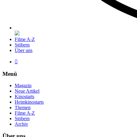
Filme A-Z
Stöbern
Über uns

Menü
Magazin
Neue Artikel
Kinostarts
Heimkinostarts
Themen
Filme A-Z
Stöbern
Archiv
Über uns