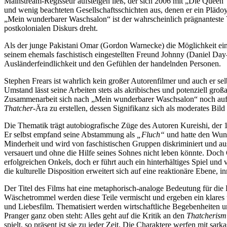
Mainstream-Regisseur aufsteigen ließ, der sich 2006 mit „Die Queen“ 
und wenig beachteten Gesellschaftsschichten aus, denen er ein Plädoy
„Mein wunderbarer Waschsalon“ ist der wahrscheinlich prägnanteste V
postkolonialen Diskurs dreht.
Als der junge Pakistani Omar (Gordon Warnecke) die Möglichkeit ei
seinem ehemals faschistisch eingestellten Freund Johnny (Daniel Day-
Ausländerfeindlichkeit und den Gefühlen der handelnden Personen.
Stephen Frears ist wahrlich kein großer Autorenfilmer und auch er sel
Umstand lässt seine Arbeiten stets als akribisches und potenziell g
Zusammenarbeit sich nach „Mein wunderbarer Waschsalon“ noch auf „S
Thatcher
-Ära zu erstellen, dessen Signifikanz sich als moderates Bil
Die Thematik trägt autobiografische Züge des Autoren Kureishi, der 1
Er selbst empfand seine Abstammung als
„Fluch“
und hatte den Wuns
Minderheit und wird von faschistischen Gruppen diskriminiert und a
versauert und ohne die Hilfe seines Sohnes nicht leben könnte. Doch 
erfolgreichen Onkels, doch er führt auch ein hinterhältiges Spiel un
die kulturelle Disposition erweitert sich auf eine reaktionäre Ebene, 
Der Titel des Films hat eine metaphorisch-analoge Bedeutung für die
Wäschetrommel werden diese Teile vermischt und ergeben ein klares
und Liebesfilm. Thematisiert werden wirtschaftliche Begebenheiten un
Pranger ganz oben steht: Alles geht auf die Kritik an den
Thatcherism
spielt, so präsent ist sie zu jeder Zeit. Die Charaktere werfen mit sar