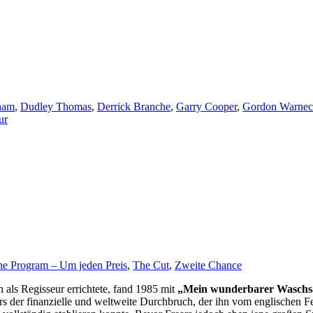
ham
,
Dudley Thomas
,
Derrick Branche
,
Garry Cooper
,
Gordon Warnec
ur
e Program – Um jeden Preis
,
The Cut
,
Zweite Chance
 als Regisseur errichtete, fand 1985 mit
„Mein wunderbarer Waschs
 der finanzielle und weltweite Durchbruch, der ihn vom englischen Fe