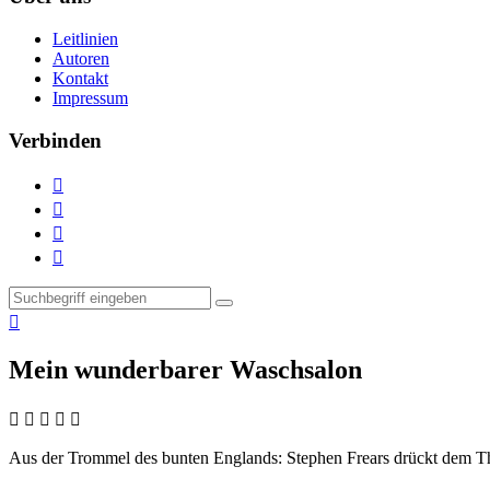
Leitlinien
Autoren
Kontakt
Impressum
Verbinden





Mein wunderbarer Waschsalon
    
Aus der Trommel des bunten Englands:
Stephen Frears drückt dem Th