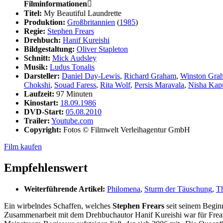
Filminformationen

Titel:
My Beautiful Laundrette
Produktion:
Großbritannien
(
1985
)
Regie:
Stephen Frears
Drehbuch:
Hanif Kureishi
Bildgestaltung:
Oliver Stapleton
Schnitt:
Mick Audsley
Musik:
Ludus Tonalis
Darsteller:
Daniel Day-Lewis
,
Richard Graham
,
Winston Gra
Chokshi
,
Souad Faress
,
Rita Wolf
,
Persis Maravala
,
Nisha Kap
Laufzeit:
97 Minuten
Kinostart:
18.09.1986
DVD-Start:
05.08.2010
Trailer:
Youtube.com
Copyright:
Fotos © Filmwelt Verleihagentur GmbH
Film kaufen
Empfehlenswert
Weiterführende Artikel:
Philomena
,
Sturm der Täuschung
,
Th
Ein wirbelndes Schaffen, welches
Stephen Frears
seit seinem Beginn
Zusammenarbeit mit dem Drehbuchautor Hanif Kureishi war für Frears