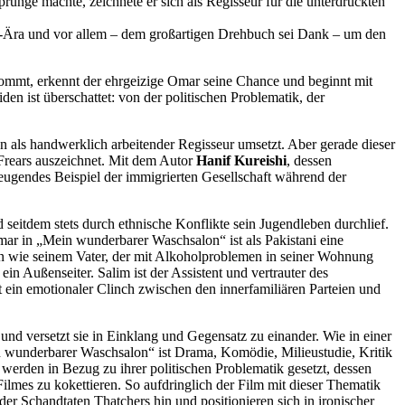
rünge machte, zeichnete er sich als Regisseur für die unterdrückten
-Ära und vor allem – dem großartigen Drehbuch sei Dank – um den
ommt, erkennt der ehrgeizige Omar seine Chance und beginnt mit
n ist überschattet: von der politischen Problematik, der
en als handwerklich arbeitender Regisseur umsetzt. Aber gerade dieser
 Frears auszeichnet. Mit dem Autor
Hanif Kureishi
, dessen
ugendes Beispiel der immigrierten Gesellschaft während der
seitdem stets durch ethnische Konflikte sein Jugendleben durchlief.
r in „Mein wunderbarer Waschsalon“ ist als Pakistani eine
en wie seinem Vater, der mit Alkoholproblemen in seiner Wohnung
n Außenseiter. Salim ist der Assistent und vertrauter des
t ein emotionaler Clinch zwischen den innerfamiliären Parteien und
nd versetzt sie in Einklang und Gegensatz zu einander. Wie in einer
n wunderbarer Waschsalon“ ist Drama, Komödie, Milieustudie, Kritik
werden in Bezug zu ihrer politischen Problematik gesetzt, dessen
Filmes zu kokettieren. So aufdringlich der Film mit dieser Thematik
e der Schandtaten Thatchers hin und positionieren sich in ironischer