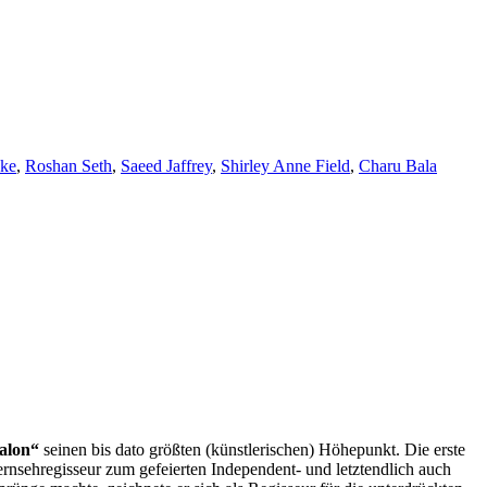
ke
,
Roshan Seth
,
Saeed Jaffrey
,
Shirley Anne Field
,
Charu Bala
alon“
seinen bis dato größten (künstlerischen) Höhepunkt. Die erste
rnsehregisseur zum gefeierten Independent- und letztendlich auch