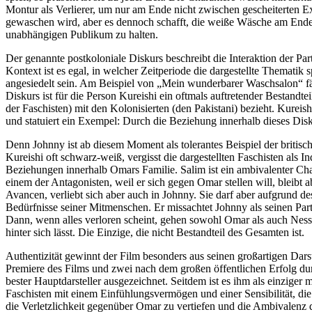
Montur als Verlierer, um nur am Ende nicht zwischen gescheiterten E
gewaschen wird, aber es dennoch schafft, die weiße Wäsche am Ende
unabhängigen Publikum zu halten.
Der genannte postkoloniale Diskurs beschreibt die Interaktion der Par
Kontext ist es egal, in welcher Zeitperiode die dargestellte Thematik s
angesiedelt sein. Am Beispiel von „Mein wunderbarer Waschsalon“ fällt
Diskurs ist für die Person Kureishi ein oftmals auftretender Bestandt
der Faschisten) mit den Kolonisierten (den Pakistani) bezieht. Kure
und statuiert ein Exempel: Durch die Beziehung innerhalb dieses Disku
Denn Johnny ist ab diesem Moment als tolerantes Beispiel der britisc
Kureishi oft schwarz-weiß, vergisst die dargestellten Faschisten als I
Beziehungen innerhalb Omars Familie. Salim ist ein ambivalenter Cha
einem der Antagonisten, weil er sich gegen Omar stellen will, bleibt a
Avancen, verliebt sich aber auch in Johnny. Sie darf aber aufgrund d
Bedürfnisse seiner Mitmenschen. Er missachtet Johnny als seinen Pa
Dann, wenn alles verloren scheint, gehen sowohl Omar als auch Nessar
hinter sich lässt. Die Einzige, die nicht Bestandteil des Gesamten ist.
Authentizität gewinnt der Film besonders aus seinen großartigen Dars
Premiere des Films und zwei nach dem großen öffentlichen Erfolg d
bester Hauptdarsteller ausgezeichnet. Seitdem ist es ihm als einzige
Faschisten mit einem Einfühlungsvermögen und einer Sensibilität, die 
die Verletzlichkeit gegenüber Omar zu vertiefen und die Ambivalenz