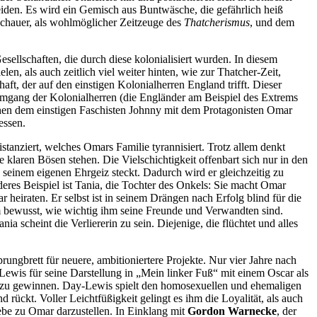
eiden. Es wird ein Gemisch aus Buntwäsche, die gefährlich heiß
chauer, als wohlmöglicher Zeitzeuge des
Thatcherismus
, und dem
sellschaften, die durch diese kolonialisiert wurden. In diesem
len, als auch zeitlich viel weiter hinten, wie zur Thatcher-Zeit,
ft, der auf den einstigen Kolonialherren England trifft. Dieser
en Umgang der Kolonialherren (die Engländer am Beispiel des Extrems
schen dem einstigen Faschisten Johnny mit dem Protagonisten Omar
essen.
stanziert, welches Omars Familie tyrannisiert. Trotz allem denkt
ie klaren Bösen stehen. Die Vielschichtigkeit offenbart sich nur in den
seinem eigenen Ehrgeiz steckt. Dadurch wird er gleichzeitig zu
anderes Beispiel ist Tania, die Tochter des Onkels: Sie macht Omar
heiraten. Er selbst ist in seinem Drängen nach Erfolg blind für die
m bewusst, wie wichtig ihm seine Freunde und Verwandten sind.
scheint die Verliererin zu sein. Diejenige, die flüchtet und alles
rungbrett für neuere, ambitioniertere Projekte. Nur vier Jahre nach
ewis für seine Darstellung in „Mein linker Fuß“ mit einem Oscar als
ller zu gewinnen. Day-Lewis spielt den homosexuellen und ehemaligen
rückt. Voller Leichtfüßigkeit gelingt es ihm die Loyalität, als auch
ebe zu Omar darzustellen. In Einklang mit
Gordon Warnecke
, der