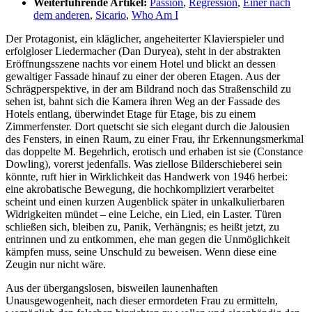
Weiterführende Artikel:
Passion
,
Regression
,
Einer nach
dem anderen
,
Sicario
,
Who Am I
Der Protagonist, ein kläglicher, angeheiterter Klavierspieler und
erfolgloser Liedermacher (Dan Duryea), steht in der abstrakten
Eröffnungsszene nachts vor einem Hotel und blickt an dessen
gewaltiger Fassade hinauf zu einer der oberen Etagen. Aus der
Schrägperspektive, in der am Bildrand noch das Straßenschild zu
sehen ist, bahnt sich die Kamera ihren Weg an der Fassade des
Hotels entlang, überwindet Etage für Etage, bis zu einem
Zimmerfenster. Dort quetscht sie sich elegant durch die Jalousien
des Fensters, in einen Raum, zu einer Frau, ihr Erkennungsmerkmal
das doppelte M. Begehrlich, erotisch und erhaben ist sie (Constance
Dowling), vorerst jedenfalls. Was ziellose Bilderschieberei sein
könnte, ruft hier in Wirklichkeit das Handwerk von 1946 herbei:
eine akrobatische Bewegung, die hochkompliziert verarbeitet
scheint und einen kurzen Augenblick später in unkalkulierbaren
Widrigkeiten mündet – eine Leiche, ein Lied, ein Laster. Türen
schließen sich, bleiben zu, Panik, Verhängnis; es heißt jetzt, zu
entrinnen und zu entkommen, ehe man gegen die Unmöglichkeit
kämpfen muss, seine Unschuld zu beweisen. Wenn diese eine
Zeugin nur nicht wäre.
Aus der übergangslosen, bisweilen launenhaften
Unausgewogenheit, nach dieser ermordeten Frau zu ermitteln,