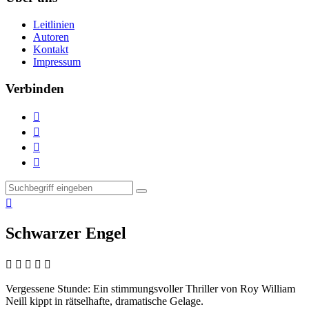
Leitlinien
Autoren
Kontakt
Impressum
Verbinden





Schwarzer Engel
    
Vergessene Stunde:
Ein stimmungsvoller Thriller von Roy William
Neill kippt in rätselhafte, dramatische Gelage.