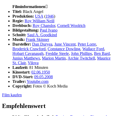
Filminformationen

Titel:
Black Angel
Produktion:
USA
(
1946
)
Regie:
Roy William Neill
Drehbuch:
Roy Chanslor
,
Cornell Woolrich
Bildgestaltung:
Paul Ivano
Schnitt:
Saul A. Goodkind
Musik:
Frank Skinner
Darsteller:
Dan Duryea
,
June Vincent
,
Peter Lorre
,
Broderick Crawford
,
Constance Dowling
,
Wallace Ford
,
Hobart Cavanaugh
,
Freddie Steele
,
John Phillips
,
Ben Bard
,
Junius Matthews
,
Marion Martin
,
Archie Twitchell
,
Maurice
St. Clair
,
Vilova
Laufzeit:
81 Minuten
Kinostart:
02.06.1950
DVD-Start:
09.05.2008
Trailer:
Youtube.com
Copyright:
Fotos © Koch Media
Film kaufen
Empfehlenswert