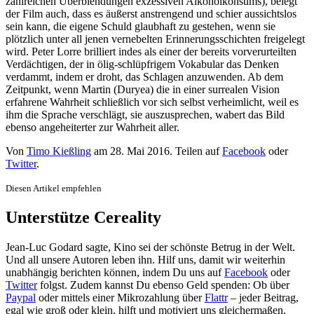
zahlreichen Überblendungen exzessiven Alkoholkonsums), belegt
der Film auch, dass es äußerst anstrengend und schier aussichtslos
sein kann, die eigene Schuld glaubhaft zu gestehen, wenn sie
plötzlich unter all jenen vernebelten Erinnerungsschichten freigelegt
wird. Peter Lorre brilliert indes als einer der bereits vorverurteilten
Verdächtigen, der in ölig-schlüpfrigem Vokabular das Denken
verdammt, indem er droht, das Schlagen anzuwenden. Ab dem
Zeitpunkt, wenn Martin (Duryea) die in einer surrealen Vision
erfahrene Wahrheit schließlich vor sich selbst verheimlicht, weil es
ihm die Sprache verschlägt, sie auszusprechen, wabert das Bild
ebenso angeheiterter zur Wahrheit aller.
Von
Timo Kießling
am
28. Mai 2016
. Teilen auf
Facebook
oder
Twitter
.
Diesen Artikel empfehlen
Unterstütze Cereality
Jean-Luc Godard sagte, Kino sei der schönste Betrug in der Welt.
Und all unsere Autoren leben ihn. Hilf uns, damit wir weiterhin
unabhängig berichten können, indem Du uns auf
Facebook
oder
Twitter
folgst. Zudem kannst Du ebenso Geld spenden: Ob über
Paypal
oder mittels einer Mikrozahlung über
Flattr
– jeder Beitrag,
egal wie groß oder klein, hilft und motiviert uns gleichermaßen.