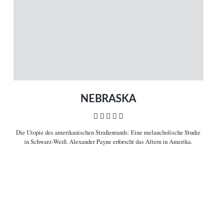
Neue Artikel
Filme A-Z
Kinostarts
Stöbern
Heimkinostarts
Archiv
ÜBER UNS
VERBINDEN
Leitlinien
Facebook
Kontakt
Twitter
Impressum
Vimeo
Datenschutz
RSS
NEBRASKA
    
Die Utopie des amerikanischen Straßenrands:
Eine melancholische Studie
COPYRIGHT © 2006-2026 CEREALITY – MAGAZIN FÜR FILMKULTUR
in Schwarz-Weiß. Alexander Payne erforscht das Altern in Amerika.

Filminformationen