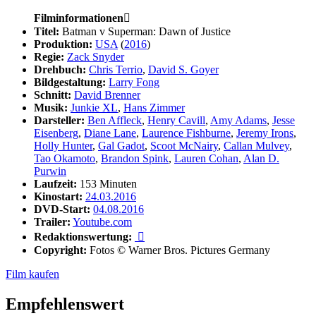
Filminformationen

Titel:
Batman v Superman: Dawn of Justice
Produktion:
USA
(
2016
)
Regie:
Zack Snyder
Drehbuch:
Chris Terrio
,
David S. Goyer
Bildgestaltung:
Larry Fong
Schnitt:
David Brenner
Musik:
Junkie XL
,
Hans Zimmer
Darsteller:
Ben Affleck
,
Henry Cavill
,
Amy Adams
,
Jesse
Eisenberg
,
Diane Lane
,
Laurence Fishburne
,
Jeremy Irons
,
Holly Hunter
,
Gal Gadot
,
Scoot McNairy
,
Callan Mulvey
,
Tao Okamoto
,
Brandon Spink
,
Lauren Cohan
,
Alan D.
Purwin
Laufzeit:
153 Minuten
Kinostart:
24.03.2016
DVD-Start:
04.08.2016
Trailer:
Youtube.com
Redaktionswertung:

Copyright:
Fotos © Warner Bros. Pictures Germany
Film kaufen
Empfehlenswert