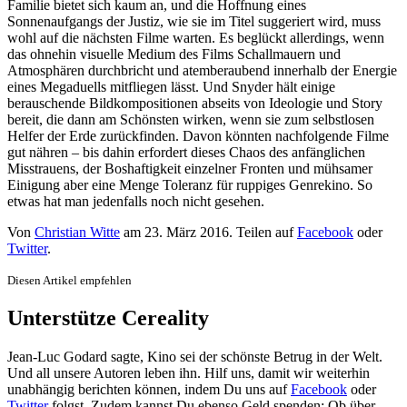
Familie bietet sich kaum an, und die Hoffnung eines
Sonnenaufgangs der Justiz, wie sie im Titel suggeriert wird, muss
wohl auf die nächsten Filme warten. Es beglückt allerdings, wenn
das ohnehin visuelle Medium des Films Schallmauern und
Atmosphären durchbricht und atemberaubend innerhalb der Energie
eines Megaduells mitfliegen lässt. Und Snyder hält einige
berauschende Bildkompositionen abseits von Ideologie und Story
bereit, die dann am Schönsten wirken, wenn sie zum selbstlosen
Helfer der Erde zurückfinden. Davon könnten nachfolgende Filme
gut nähren – bis dahin erfordert dieses Chaos des anfänglichen
Misstrauens, der Boshaftigkeit einzelner Fronten und mühsamer
Einigung aber eine Menge Toleranz für ruppiges Genrekino. So
etwas hat man jedenfalls noch nicht gesehen.
Von
Christian Witte
am
23. März 2016
. Teilen auf
Facebook
oder
Twitter
.
Diesen Artikel empfehlen
Unterstütze Cereality
Jean-Luc Godard sagte, Kino sei der schönste Betrug in der Welt.
Und all unsere Autoren leben ihn. Hilf uns, damit wir weiterhin
unabhängig berichten können, indem Du uns auf
Facebook
oder
Twitter
folgst. Zudem kannst Du ebenso Geld spenden: Ob über