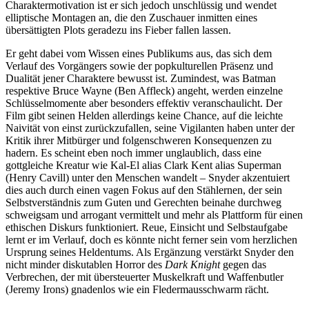
Charaktermotivation ist er sich jedoch unschlüssig und wendet
elliptische Montagen an, die den Zuschauer inmitten eines
übersättigten Plots geradezu ins Fieber fallen lassen.
Er geht dabei vom Wissen eines Publikums aus, das sich dem
Verlauf des Vorgängers sowie der popkulturellen Präsenz und
Dualität jener Charaktere bewusst ist. Zumindest, was Batman
respektive Bruce Wayne (Ben Affleck) angeht, werden einzelne
Schlüsselmomente aber besonders effektiv veranschaulicht. Der
Film gibt seinen Helden allerdings keine Chance, auf die leichte
Naivität von einst zurückzufallen, seine Vigilanten haben unter der
Kritik ihrer Mitbürger und folgenschweren Konsequenzen zu
hadern. Es scheint eben noch immer unglaublich, dass eine
gottgleiche Kreatur wie Kal-El alias Clark Kent alias Superman
(Henry Cavill) unter den Menschen wandelt – Snyder akzentuiert
dies auch durch einen vagen Fokus auf den Stählernen, der sein
Selbstverständnis zum Guten und Gerechten beinahe durchweg
schweigsam und arrogant vermittelt und mehr als Plattform für einen
ethischen Diskurs funktioniert. Reue, Einsicht und Selbstaufgabe
lernt er im Verlauf, doch es könnte nicht ferner sein vom herzlichen
Ursprung seines Heldentums. Als Ergänzung verstärkt Snyder den
nicht minder diskutablen Horror des
Dark Knight
gegen das
Verbrechen, der mit übersteuerter Muskelkraft und Waffenbutler
(Jeremy Irons) gnadenlos wie ein Fledermausschwarm rächt.