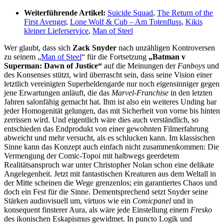
Weiterführende Artikel:
Suicide Squad
,
The Return of the
First Avenger
,
Lone Wolf & Cub – Am Totenfluss
,
Kikis
kleiner Lieferservice
,
Man of Steel
Wer glaubt, dass sich
Zack Snyder
nach unzähligen Kontroversen
zu seinem „
Man of Steel
“ für die Fortsetzung
„Batman v
Superman: Dawn of Justice“
auf die Meinungen der
Fanboys
und
des Konsenses stützt, wird überrascht sein, dass seine Vision einer
letztlich vereinigten Superheldengarde nur noch eigensinniger gegen
jene Erwartungen anläuft, die das
Marvel-Franchise
in den letzten
Jahren salonfähig gemacht hat. Ihm ist also ein weiteres Unding bar
jeder Homogenität gelungen, das mit Sicherheit von vorne bis hinten
zerrissen wird. Und eigentlich wäre dies auch verständlich, so
entschieden das Endprodukt von einer gewohnten Filmerfahrung
abweicht und mehr versucht, als es schlucken kann. Im klassischen
Sinne kann das Konzept auch einfach nicht zusammenkommen: Die
Vermengung der Comic-Topoi mit halbwegs geerdetem
Realitätsanspruch war unter Christopher Nolan schon eine delikate
Angelegenheit. Jetzt mit fantastischen Kreaturen aus dem Weltall in
der Mitte scheinen die Wege grenzenlos; ein garantiertes Chaos und
doch ein Fest für die Sinne. Dementsprechend setzt Snyder seine
Stärken audiovisuell um, virtuos wie ein
Comicpanel
und in
konsequent finsterer Aura, als wäre jede Einstellung einem
Fresko
des ikonischen Eskapismus gewidmet. In puncto Logik und