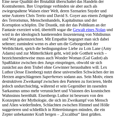
Eine neue Qualität der Brutalität überschattet das Handeln der
Kontrahenten. Ihre Ursprünge verbinden sie aber auch als
zwiegespaltene Waisen einer Welt, deren Szenarien Snyder und
seine Autoren Chris Terrio und David S. Goyer aus einem Zeitgeist
des Terrorismus, Menschenhandels, Kapitalismus und der
Korruption schöpfen. Die Drastik, mit der das Politikum an der
Fantasie exerziert wird, übertrifft sogar die
Gewalt eines Nolan
und
wird in der ideologisch hantierenden Inszenierung von Nihilismus
und Wut gekennzeichnet. Mit Empathie begegnet man sich dabei
seltener; zumindest wenn es aber um die Geborgenheit der
Weiblichkeit, sprich die bedingungslose Liebe zu Lois Lane (Amy
Adams) und zur Mütterlichkeit geht, wird jede Gottheit weich –
bezeichnenderweise muss auch Wonder Woman (Gal Gadot) als
Spaßfaktor zwischen den
Jungs
einspringen, obwohl sie sich
zunächst aus dem Trubel ohne Gewinner heraushalten will. Lex
Luthor (Jesse Eisenberg) nutzt diese universellen Schwächen der im
Herzen angeschlagenen
Superheroes
sodann aus. Sein Motiv, einen
destruktiven Zweikampf zwischen den Parteien zu forcieren, bleibt
jedoch undurchsichtig, während er sein Gegenüber im rasenden
Sarkasmus umso mehr verunsichert und Visionen des kosmischen
Wahnsinns bereithält. Eisenbergs Luthor ist besessen von den
Konzepten der Mythologie, die sich im Zweikampf von Mensch
und Alien wiederfinden, Schlachten zwischen Himmel und Hölle
suggerieren und schließlich in Ritterrüstungen münden, die ein
Zepter unbekannter Kraft bergen – „Excalibur“ lässt grüßen.