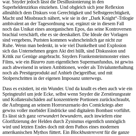
war. Snyder jedoch lässt die Desillusionierung in den
Superheldenzirkus einziehen. Und obgleich sich jene Reflexion
allmählich dem Diskurs von Gerechtigkeit und Selbstgerechtigkeit,
Macht und Missbrauch nähert, wie sie in der „Dark Knight“-Trilogie
ambivalent an der Tagesordnung war, ergänzt sie in diesem Fall
noch das Unikat eines anorganischen Epos, das seine Kontroversen
brachial verschärft, ehe es sie deeskaliert. Die Ideale der Vorlagen
sind vergebens, Puristen kommen wahrscheinlich gar nicht zur
Ruhe. Wenn man bedenkt, in wie viel Dunkelheit und Explosion
sich das Unternehmen gegen Akt drei hüllt, sind Diskussion und
Kritik zur Genüge angebracht. Snyders Frankensteinmonster eines
Films, wie ein
Bizarro
zum eigentlichen Supermanfundus, ist gewiss
auch abweisend in seinen Ambitionen, weder als Trivialunterhaltung
noch als Prestigeprodukt auf Anhieb (be)greifbar, und mit
Stolperschritten in der eigenen Imposanz unterwegs.
Dass es existiert, ist ein Wunder. Und da knallt es eben auch wie ein
Springteufel um jede Ecke, selbst wenn Snyder die Zerstörungsrate
und Kollateralschäden auf konzentrierte Portionen zurückschraubt,
die Aufregung an seinem Horrorszenario des Comickriegs aber
gewiss voller morbider Eindrücke und digitalem Bombast vorführt.
Es lässt sich ganz
verwundert bewundern
, auch inwiefern eine
Glorifizierung der Helden durch Zynismus eigentlich unmöglich
wird und letzten Endes doch mit dem Pathos eines modernen
amerikanischen Mythos füttert. Ein
Blockbusterevent
für die ganze