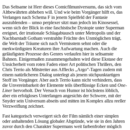
Das Seltsame ist Herr dieses Comicfilmuniversums, das sich vom
Altbewährten abheben will. Und wie beim Vorgänger hilft es, das
Verlangen nach Schema F in jenem Spielfeld der Fantasie
auszublenden – umso perplexer sitzt man jedoch im Kinosessel,
wenn sich der Blick in eine faschistische Dystopie unter Superman
ereignet, der irrationale Schlagabtausch unter Metropolis und der
Nachbarstadt Gotham verstrahlte Früchte des Unmöglichen trägt,
die Welt der Träume sich nach Vermisstem sehnt oder die
merkwürdigsten Kreaturen ihre Aufwartung machen. Auch die
geläufigsten Prozesse des Genres verlaufen hier in seltsamste
Bahnen. Einigermaßen zusammengehalten wird diese Ekstase der
Unsicherheit vom roten Faden einer Art politischen Thrillers, den
Chris Terrio als Mitstreiter aus Afflecks „Argo“-Tagen zudem mit
einem natürlicheren Dialog unterlegt als jenem stichpunktartigen
Stoff im Vorgänger. Aber auch Terrio kann nicht verhindern, dass
die Unvereinbarkeit der Elemente teils überflüssige Ecken und
One-
Liner
hervorholt. Der Versuch von Humor ist höchstens löblich,
aber ein erfolgloses Unterfangen angesichts der Schwere, mit der
Snyder sein Universum abseits und mitten im Komplex allzu reeller
Verzweiflung zeichnet.
Fast kategorisch verweigert sich der Film nämlich einer simplen
oder anhaltenden Lösung globaler Abgründe, wie sie in den Jahren
zuvor durch den Charakter Supermans weit farbenfroher möglich