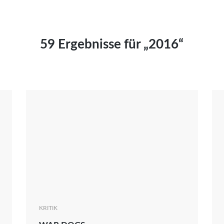
Kai Hornburg
Timo Kießling
Kilian Kleinbauer
59 Ergebnisse für „2016“
Maximilian Kosing
Laura Löschner
Lars-C. Reiher
Yannic Sames
Stefanie Schneider
Marco Seiwert
Julia Stache
Mato von Vogelstein
Julia Weigl
Benjamin Wimmer
Christian Witte
KRITIK
Magdalena Zalewski