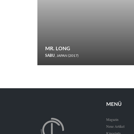
MR. LONG
SABU
, JAPAN (2017)
Zerbrochene Leben und einstürzende Neubauten: In seiner
neunten Berlinale-Teilnahme schickt Sabu Rindersuppen in
den Wettbewerb.
MENÜ
Magazin
Neue Artikel
Kinostarts