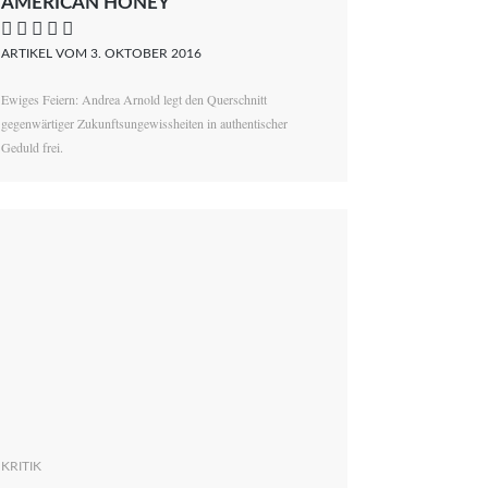
AMERICAN HONEY
    
ARTIKEL VOM 3. OKTOBER 2016
Ewiges Feiern: Andrea Arnold legt den Querschnitt
gegenwärtiger Zukunftsungewissheiten in authentischer
Geduld frei.
KRITIK