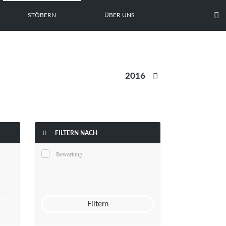

STÖBERN
ÜBER UNS


FILTERN NACH
Bewertung
Filtern