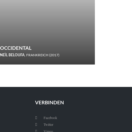
OCCIDENTAL
NEÏL BELOUFA
, FRANKREICH (2017)
Italiener trinken keine Cola! Neïl Beloufa verzettelt sich in
seinem chaotisch-absurden Kammerspiel-Debüt.
VERBINDEN
Facebook

Twitter

Vimeo
