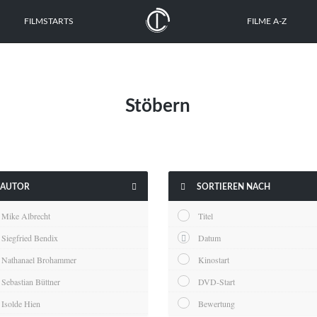
FILMSTARTS
FILME A-Z
Stöbern


AUTOR
SORTIEREN NACH
Mike Albrecht
Titel
Siegfried Bendix
Datum
Nathanael Brohammer
Kinostart
Sebastian Büttner
DVD-Start
Isolde Hien
Bewertung