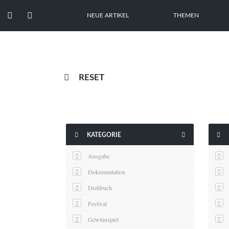


NEUE ARTIKEL
THEMEN

RESET



KATEGORIE
Ausgabe
Dokumentation
Drehbuch
Festival
Gewinnspiel