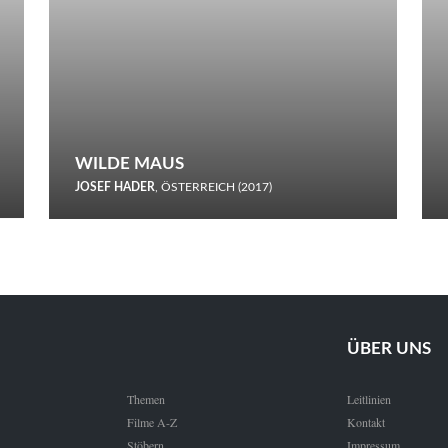
WILDE MAUS
JOSEF HADER
, ÖSTERREICH (2017)
Selbstmord durch gefrorenes Wasser: Josef Haders Debüt als
Regisseur ist ein harmloser Film über Kommunikation und
Schnee.
ÜBER UNS
Themen
Leitlinien
Filme A-Z
Kontakt
Stöbern
Impressum