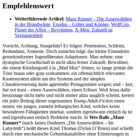
Empfehlenswert
Weiterführende Artikel:
Maze Runner – Die Auserwählten
in der Brandwüste
,
Exodus – Götter und Könige
,
WolfCop
,
Planet der Affen – Revolution
,
X-Men: Zukunft ist
Vergangenheit
Vorsicht, Achtung, Staugefahr! Es folgen: Penetration, Schleim,
Redundanz, Amnesie. Doch zunächst folgt: das kleine Einmaleins
genrekonformer Jugendliteratur-Adaptionen. Man nehme: eine
dystopische Gesellschaft in nicht allzu ferner Zukunft; Bewohner,
die einem Kleidungsstil à la „Mad Max“ frönen, so lange primär die
Töne braun oder grau vorkommen; ein offensichtlich relevantes
Kastensystem allein um des Systems und der simplen
Charakterisierung darin agierender Protagonisten wegen; und –
last,
but not least
– einen Auserwählten, einen Erlöser. Weil Jesus dafür
heutzutage nicht mehr und nicht immer allzu tauglich scheint, kreiert
ein jeder Beitrag dieser sogenannten
Young-Adult-Fiction
einen
neuen; ein junges, zumeist lethargisches Kind, welches keine
besonderen Fähigkeiten innehat, sondern irgendwann einfach da ist
und irgendwann einfach Probleme macht. In
Wes Balls „Maze
Runner“
(nach James Dashners „Die Auserwählten – Im
Labyrinth“) heißt dieses Kind Thomas (Dylan O’Brien) und schießt
durch eine mechanische Geburtskanalröhre ohne Erinnerungen in