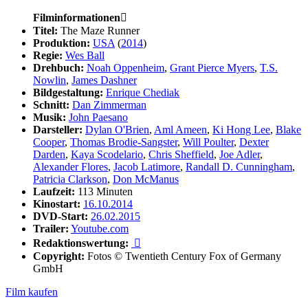
Filminformationen

Titel:
The Maze Runner
Produktion:
USA
(
2014
)
Regie:
Wes Ball
Drehbuch:
Noah Oppenheim
,
Grant Pierce Myers
,
T.S.
Nowlin
,
James Dashner
Bildgestaltung:
Enrique Chediak
Schnitt:
Dan Zimmerman
Musik:
John Paesano
Darsteller:
Dylan O'Brien
,
Aml Ameen
,
Ki Hong Lee
,
Blake
Cooper
,
Thomas Brodie-Sangster
,
Will Poulter
,
Dexter
Darden
,
Kaya Scodelario
,
Chris Sheffield
,
Joe Adler
,
Alexander Flores
,
Jacob Latimore
,
Randall D. Cunningham
,
Patricia Clarkson
,
Don McManus
Laufzeit:
113 Minuten
Kinostart:
16.10.2014
DVD-Start:
26.02.2015
Trailer:
Youtube.com
Redaktionswertung:

Copyright:
Fotos © Twentieth Century Fox of Germany
GmbH
Film kaufen