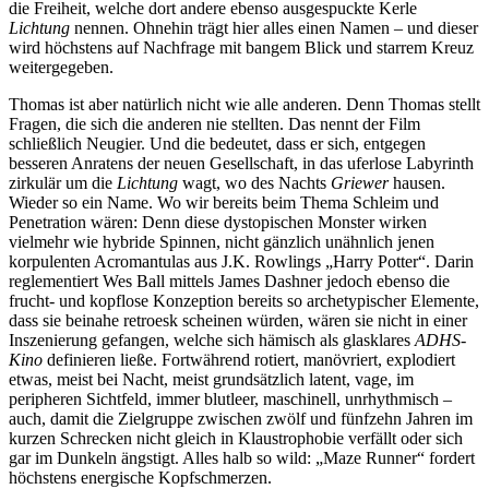
die Freiheit, welche dort andere ebenso ausgespuckte Kerle
Lichtung
nennen. Ohnehin trägt hier alles einen Namen – und dieser
wird höchstens auf Nachfrage mit bangem Blick und starrem Kreuz
weitergegeben.
Thomas ist aber natürlich nicht wie alle anderen. Denn Thomas stellt
Fragen, die sich die anderen nie stellten. Das nennt der Film
schließlich Neugier. Und die bedeutet, dass er sich, entgegen
besseren Anratens der neuen Gesellschaft, in das uferlose Labyrinth
zirkulär um die
Lichtung
wagt, wo des Nachts
Griewer
hausen.
Wieder so ein Name. Wo wir bereits beim Thema Schleim und
Penetration wären: Denn diese dystopischen Monster wirken
vielmehr wie hybride Spinnen, nicht gänzlich unähnlich jenen
korpulenten Acromantulas aus J.K. Rowlings „Harry Potter“. Darin
reglementiert Wes Ball mittels James Dashner jedoch ebenso die
frucht- und kopflose Konzeption bereits so archetypischer Elemente,
dass sie beinahe retroesk scheinen würden, wären sie nicht in einer
Inszenierung gefangen, welche sich hämisch als glasklares
ADHS-
Kino
definieren ließe. Fortwährend rotiert, manövriert, explodiert
etwas, meist bei Nacht, meist grundsätzlich latent, vage, im
peripheren Sichtfeld, immer blutleer, maschinell, unrhythmisch –
auch, damit die Zielgruppe zwischen zwölf und fünfzehn Jahren im
kurzen Schrecken nicht gleich in Klaustrophobie verfällt oder sich
gar im Dunkeln ängstigt. Alles halb so wild: „Maze Runner“ fordert
höchstens energische Kopfschmerzen.