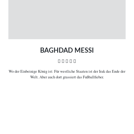
Heimkinostarts
Archiv
ÜBER UNS
VERBINDEN
Leitlinien
Facebook
Kontakt
Twitter
Impressum
Vimeo
Datenschutz
RSS
BAGHDAD MESSI
    
Wo der Einbeinige König ist:
Für westliche Staaten ist der Irak das Ende der
COPYRIGHT © 2006-2026 CEREALITY – MAGAZIN FÜR FILMKULTUR
Welt. Aber auch dort grassiert das Fußballfieber.

Filminformationen
Sahim Omar Kalifas „Baghdad Messi“ stand mit neun weiteren Filmen in
der Vorauswahl für eine Nominierung bei den Oscars in der Kategorie