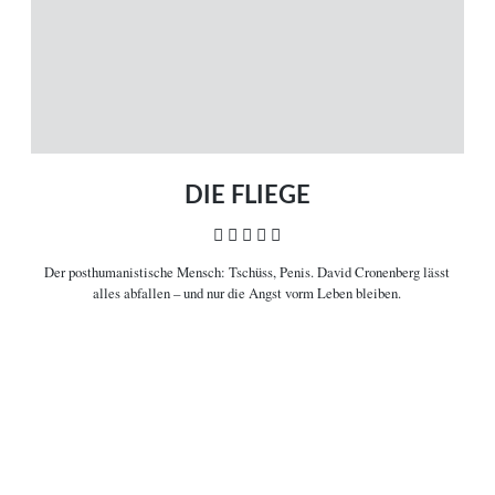
Kinostarts
Stöbern
Heimkinostarts
Archiv
ÜBER UNS
VERBINDEN
Leitlinien
Facebook
Kontakt
Twitter
Impressum
Vimeo
Datenschutz
RSS
DIE FLIEGE
    
Der posthumanistische Mensch:
Tschüss, Penis. David Cronenberg lässt
COPYRIGHT © 2006-2026 CEREALITY – MAGAZIN FÜR FILMKULTUR
alles abfallen – und nur die Angst vorm Leben bleiben.

Filminformationen
Zwischen Wissen und Wissenschaft porträtiert David Cronenberg den
Albtraum aus Fleisch und Blut mit Gift und Galle. Zeit, ihm in einer