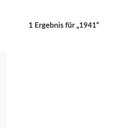
Kai Hornburg
Timo Kießling
Kilian Kleinbauer
1 Ergebnis für „1941“
Maximilian Kosing
Laura Löschner
Lars-C. Reiher
Yannic Sames
Stefanie Schneider
Marco Seiwert
Julia Stache
Mato von Vogelstein
Julia Weigl
Benjamin Wimmer
Christian Witte
Magdalena Zalewski