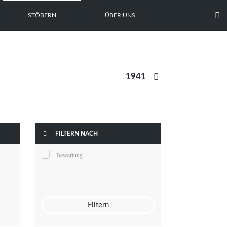

STÖBERN
ÜBER UNS


FILTERN NACH
Bewertung
Filtern