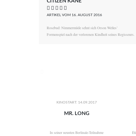
CITIZEN KANE
    
ARTIKEL VOM 16. AUGUST 2016
Rosebud: Nimmermüde sehnt sich Orson Welles’
Formenspiel nach der verlorenen Kindheit seines Regisseurs.

KINOSTART: 14.09.2017
MR. LONG
In seiner neunten Berlinale-Teilnahme
Ét