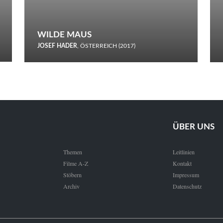
WILDE MAUS
JOSEF HADER
, ÖSTERREICH (2017)
Selbstmord durch gefrorenes Wasser: Josef Haders Debüt als
Regisseur ist ein harmloser Film über Kommunikation und
Schnee.
ÜBER UNS
Themen
Leitlinien
Filme A-Z
Kontakt
Stöbern
Impressum
Archiv
Datenschutz