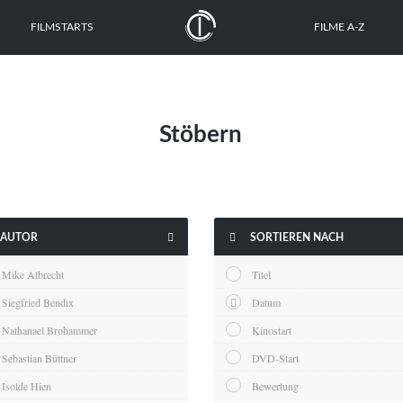
FILMSTARTS
FILME A-Z
Stöbern


AUTOR
SORTIEREN NACH
Mike Albrecht
Titel
Siegfried Bendix
Datum
Nathanael Brohammer
Kinostart
Sebastian Büttner
DVD-Start
Isolde Hien
Bewertung