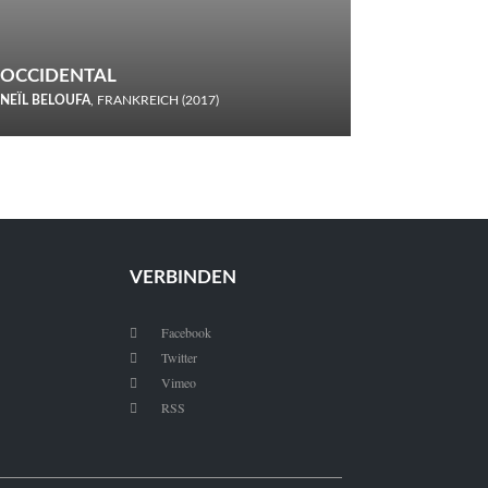
OCCIDENTAL
NEÏL BELOUFA
, FRANKREICH (2017)
Italiener trinken keine Cola! Neïl Beloufa verzettelt sich in
seinem chaotisch-absurden Kammerspiel-Debüt.
VERBINDEN
Facebook

Twitter

Vimeo

RSS
