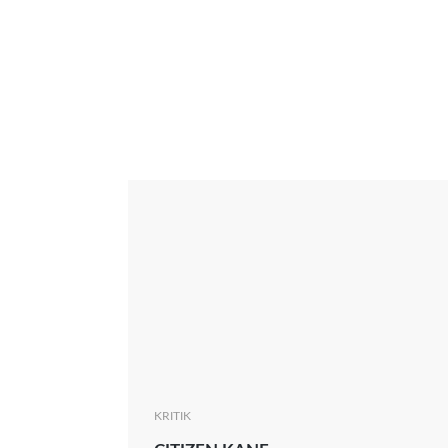
Interview
Kritik
News
Oscar
Serie
Thema
KRITIK