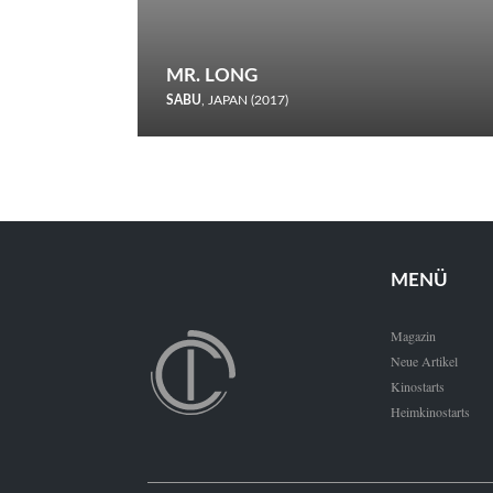
MR. LONG
SABU
, JAPAN (2017)
Zerbrochene Leben und einstürzende Neubauten: In seiner
neunten Berlinale-Teilnahme schickt Sabu Rindersuppen in
den Wettbewerb.
MENÜ
Magazin
Neue Artikel
Kinostarts
Heimkinostarts