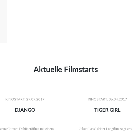
Aktuelle Filmstarts
KINOSTART: 27.07.2017
KINOSTART: 06.04.2017
DJANGO
TIGER GIRL
ienne Comars Debüt eröffnet mit einem
Jakob Lass’ dritter Langfilm zeigt ern