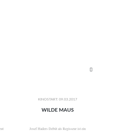

KINOSTART: 09.03.2017
WILDE MAUS
eut
Josef Haders Debüt als Regisseur ist ein