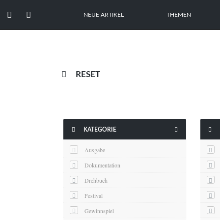


NEUE ARTIKEL
THEMEN

RESET



KATEGORIE
Ausgabe
Dokumentation
Drehbuch
Festival
Gewinnspiel