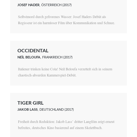
JOSEF HADER
, ÖSTERREICH (2017)
Selbstmord durch gefrorenes Wasser: Josef Haders Debüt als
Regisseur ist ein harmloser Film über Kommunikation und Schnee.
OCCIDENTAL
NEÏL BELOUFA
, FRANKREICH (2017)
Italiener trinken keine Cola! Neïl Beloufa verzettelt sich in seinem
chaotisch-absurden Kammerspiel-Debüt.
TIGER GIRL
JAKOB LASS
, DEUTSCHLAND (2017)
Freiheit durch Reduktion: Jakob Lass’ dritter Langfilm zeigt erneut
befreites, deutsches Kino basierend auf einem Skelettbuch.