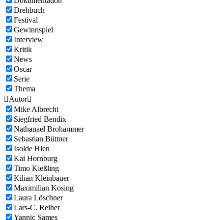
Dokumentation
Drehbuch
Festival
Gewinnspiel
Interview
Kritik
News
Oscar
Serie
Thema

Autor

Mike Albrecht
Siegfried Bendix
Nathanael Brohammer
Sebastian Büttner
Isolde Hien
Kai Hornburg
Timo Kießling
Kilian Kleinbauer
Maximilian Kosing
Laura Löschner
Lars-C. Reiher
Yannic Sames