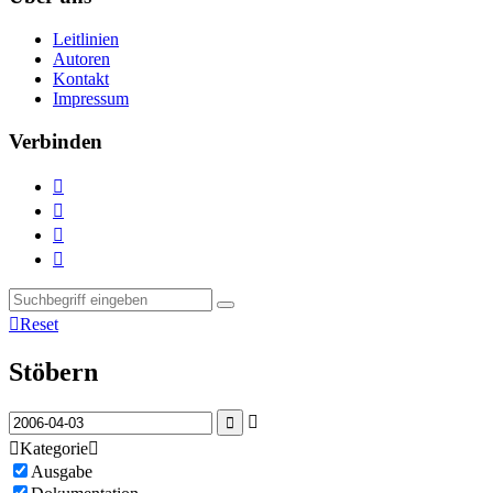
Leitlinien
Autoren
Kontakt
Impressum
Verbinden





Reset
Stöbern



Kategorie

Ausgabe