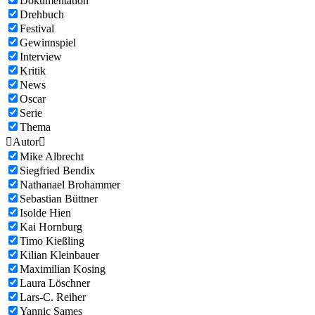
Dokumentation
Drehbuch
Festival
Gewinnspiel
Interview
Kritik
News
Oscar
Serie
Thema

Autor

Mike Albrecht
Siegfried Bendix
Nathanael Brohammer
Sebastian Büttner
Isolde Hien
Kai Hornburg
Timo Kießling
Kilian Kleinbauer
Maximilian Kosing
Laura Löschner
Lars-C. Reiher
Yannic Sames