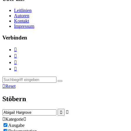
Leitlinien
Autoren
Kontakt
Impressum
Verbinden





Reset
Stöbern



Kategorie

Ausgabe