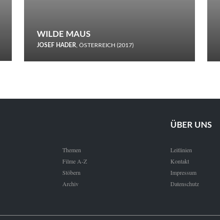
WILDE MAUS
JOSEF HADER
, ÖSTERREICH (2017)
Selbstmord durch gefrorenes Wasser: Josef Haders Debüt als
Regisseur ist ein harmloser Film über Kommunikation und
Schnee.
ÜBER UNS
Themen
Leitlinien
Filme A-Z
Kontakt
Stöbern
Impressum
Archiv
Datenschutz