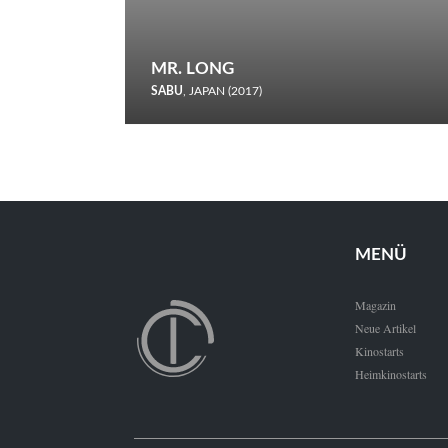
MR. LONG
SABU
, JAPAN (2017)
Zerbrochene Leben und einstürzende Neubauten: In seiner
neunten Berlinale-Teilnahme schickt Sabu Rindersuppen in
den Wettbewerb.
MENÜ
Magazin
Neue Artikel
Kinostarts
Heimkinostarts