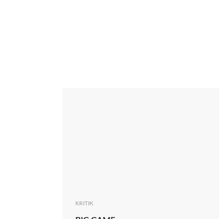
Interview
Kritik
News
Oscar
Serie
Thema
KRITIK