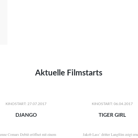
Aktuelle Filmstarts
KINOSTART: 27.07.2017
KINOSTART: 06.04.2017
DJANGO
TIGER GIRL
ienne Comars Debüt eröffnet mit einem
Jakob Lass’ dritter Langfilm zeigt ern