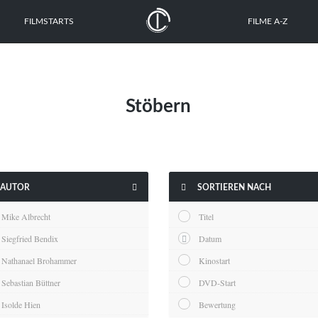
FILMSTARTS
FILME A-Z
Stöbern


AUTOR
SORTIEREN NACH
Mike Albrecht
Titel
Siegfried Bendix
Datum
Nathanael Brohammer
Kinostart
Sebastian Büttner
DVD-Start
Isolde Hien
Bewertung