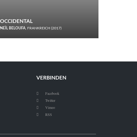
OCCIDENTAL
NEÏL BELOUFA
, FRANKREICH (2017)
Italiener trinken keine Cola! Neïl Beloufa verzettelt sich in
seinem chaotisch-absurden Kammerspiel-Debüt.
VERBINDEN
Facebook

Twitter

Vimeo

RSS
