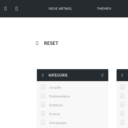


NEUE ARTIKEL
THEMEN

RESET



KATEGORIE
Ausgabe
Dokumentation
Drehbuch
Festival
Gewinnspiel