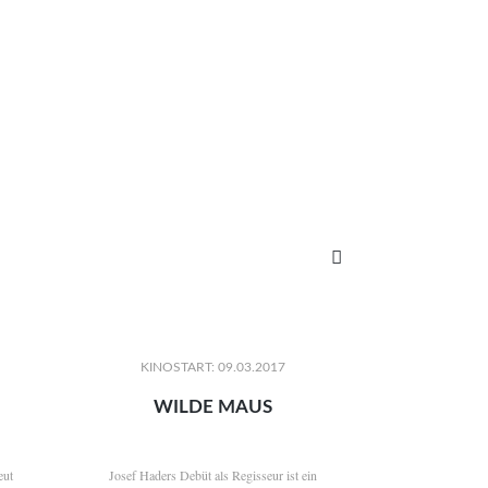

KINOSTART: 09.03.2017
WILDE MAUS
eut
Josef Haders Debüt als Regisseur ist ein