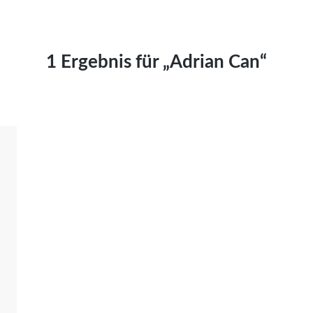
Kai Hornburg
Timo Kießling
Kilian Kleinbauer
1 Ergebnis für „Adrian Can“
Maximilian Kosing
Laura Löschner
Lars-C. Reiher
Yannic Sames
Stefanie Schneider
Marco Seiwert
Julia Stache
Mato von Vogelstein
Julia Weigl
Benjamin Wimmer
Christian Witte
Magdalena Zalewski