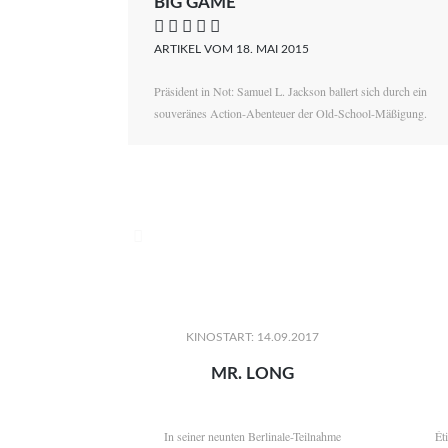
BIG GAME
    
ARTIKEL VOM 18. MAI 2015
Präsident in Not: Samuel L. Jackson ballert sich durch ein
souveränes Action-Abenteuer der Old-School-Mäßigung.

KINOSTART: 14.09.2017
MR. LONG
In seiner neunten Berlinale-Teilnahme
Ét