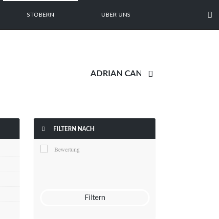

STÖBERN
ÜBER UNS


FILTERN NACH
Bewertung
Filtern