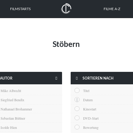
FILMSTARTS
FILME A-Z
Stöbern


AUTOR
SORTIEREN NACH
Mike Albrecht
Titel
Siegfried Bendix
Datum
Nathanael Brohammer
Kinostart
Sebastian Büttner
DVD-Start
Isolde Hien
Bewertung