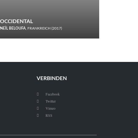
OCCIDENTAL
NEÏL BELOUFA
, FRANKREICH (2017)
Italiener trinken keine Cola! Neïl Beloufa verzettelt sich in
seinem chaotisch-absurden Kammerspiel-Debüt.
VERBINDEN
Facebook

Twitter

Vimeo

RSS
