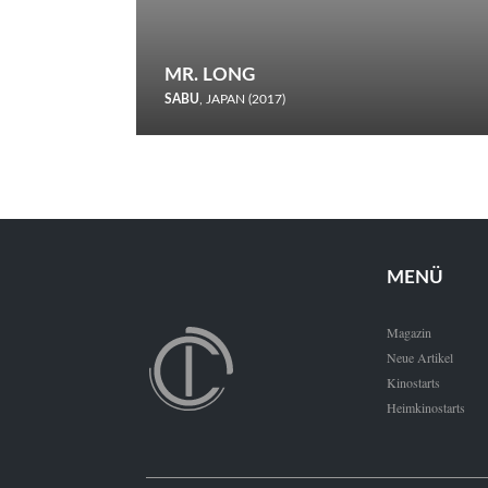
MR. LONG
SABU
, JAPAN (2017)
Zerbrochene Leben und einstürzende Neubauten: In seiner
neunten Berlinale-Teilnahme schickt Sabu Rindersuppen in
den Wettbewerb.
MENÜ
Magazin
Neue Artikel
Kinostarts
Heimkinostarts