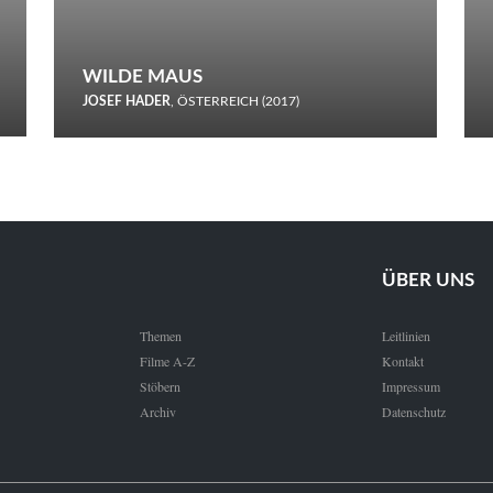
WILDE MAUS
JOSEF HADER
, ÖSTERREICH (2017)
Selbstmord durch gefrorenes Wasser: Josef Haders Debüt als
Regisseur ist ein harmloser Film über Kommunikation und
Schnee.
ÜBER UNS
Themen
Leitlinien
Filme A-Z
Kontakt
Stöbern
Impressum
Archiv
Datenschutz