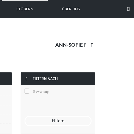

STÖBERN
ÜBER UNS


FILTERN NACH
Bewertung
Filtern