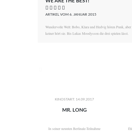
WE ARE THE BEST!
    
ARTIKEL VOM 6. JANUAR 2015
Wundervolle Welt: Bobo, Klara und Hedvig hören Punk, aber
keiner hört sie. Bis Lukas Moodysson die drei spielen lässt.

KINOSTART: 14.09.2017
MR. LONG
In seiner neunten Berlinale-Teilnahme
Ét