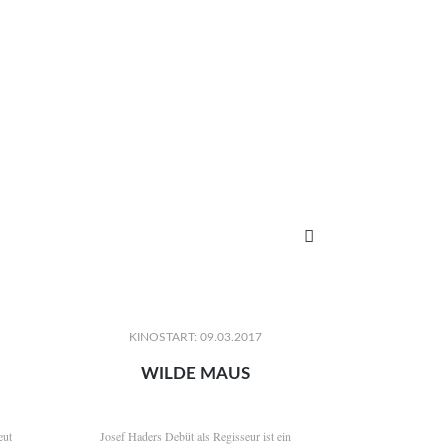

KINOSTART: 09.03.2017
WILDE MAUS
eut
Josef Haders Debüt als Regisseur ist ein