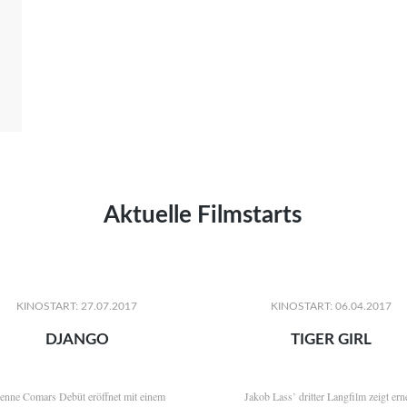
Aktuelle Filmstarts
KINOSTART: 27.07.2017
KINOSTART: 06.04.2017
DJANGO
TIGER GIRL
ienne Comars Debüt eröffnet mit einem
Jakob Lass’ dritter Langfilm zeigt ern