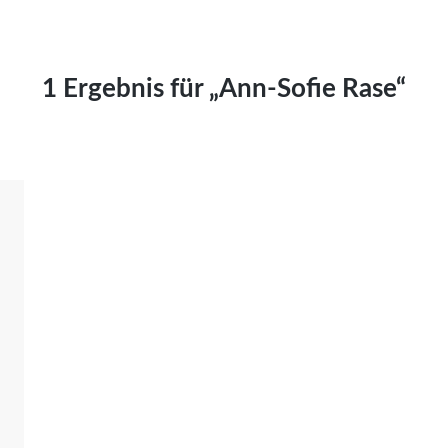
Kai Hornburg
Timo Kießling
Kilian Kleinbauer
1 Ergebnis für „Ann-Sofie Rase“
Maximilian Kosing
Laura Löschner
Lars-C. Reiher
Yannic Sames
Stefanie Schneider
Marco Seiwert
Julia Stache
Mato von Vogelstein
Julia Weigl
Benjamin Wimmer
Christian Witte
Magdalena Zalewski