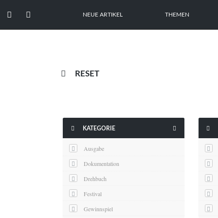


NEUE ARTIKEL
THEMEN

RESET



KATEGORIE
Ausgabe
Dokumentation
Drehbuch
Festival
Gewinnspiel