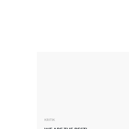
Interview
Kritik
News
Oscar
Serie
Thema
KRITIK