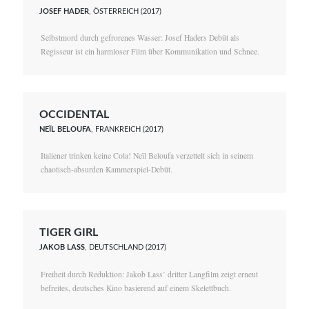
JOSEF HADER
, ÖSTERREICH (2017)
Selbstmord durch gefrorenes Wasser: Josef Haders Debüt als
Regisseur ist ein harmloser Film über Kommunikation und Schnee.
OCCIDENTAL
NEÏL BELOUFA
, FRANKREICH (2017)
Italiener trinken keine Cola! Neïl Beloufa verzettelt sich in seinem
chaotisch-absurden Kammerspiel-Debüt.
TIGER GIRL
JAKOB LASS
, DEUTSCHLAND (2017)
Freiheit durch Reduktion: Jakob Lass’ dritter Langfilm zeigt erneut
befreites, deutsches Kino basierend auf einem Skelettbuch.