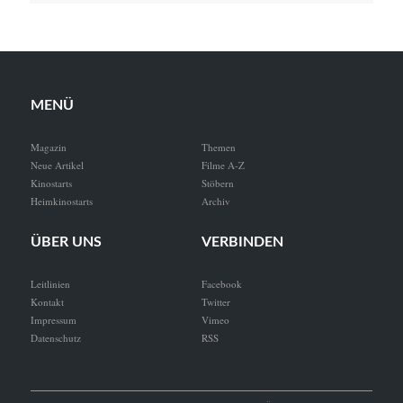
MENÜ
Magazin
Themen
Neue Artikel
Filme A-Z
Kinostarts
Stöbern
Heimkinostarts
Archiv
ÜBER UNS
VERBINDEN
Leitlinien
Facebook
Kontakt
Twitter
Impressum
Vimeo
Datenschutz
RSS