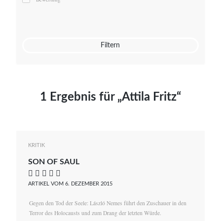
Mato von Vogelstein
Julia Weigl
Benjamin Wimmer
Christian Witte
Filtern
Magdalena Zalewski
1 Ergebnis für „Attila Fritz“
KRITIK
SON OF SAUL
    
ARTIKEL VOM 6. DEZEMBER 2015
Gegen den Tod der Seele: László Nemes führt den Zuschauer in den
Terror des Holocausts und zum Drang der letzten Würde.