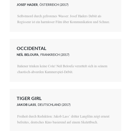
JOSEF HADER
, ÖSTERREICH (2017)
Selbstmord durch gefrorenes Wasser: Josef Haders Debüt als
Regisseur ist ein harmloser Film über Kommunikation und Schnee.
OCCIDENTAL
NEÏL BELOUFA
, FRANKREICH (2017)
Italiener trinken keine Cola! Neïl Beloufa verzettelt sich in seinem
chaotisch-absurden Kammerspiel-Debüt.
TIGER GIRL
JAKOB LASS
, DEUTSCHLAND (2017)
Freiheit durch Reduktion: Jakob Lass’ dritter Langfilm zeigt erneut
befreites, deutsches Kino basierend auf einem Skelettbuch.