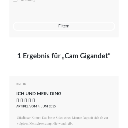
Mato von Vogelstein
Julia Weigl
Benjamin Wimmer
Christian Witte
Filtern
Magdalena Zalewski
1 Ergebnis für „Cam Gigandet“
KRITIK
ICH UND MEIN DING
    
ARTIKEL VOM 4. JUNI 2015
Gliedloser Koitus: Das beste Stück eines Mannes kapselt sich ab zur
vulgären Menschwerdung, die wund reibt.