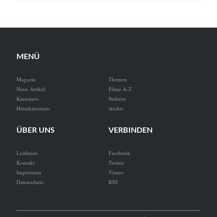
MENÜ
Magazin
Themen
Neue Artikel
Filme A-Z
Kinostarts
Stöbern
Heimkinostarts
Archiv
ÜBER UNS
VERBINDEN
Leitlinien
Facebook
Kontakt
Twitter
Impressum
Vimeo
Datenschutz
RSS