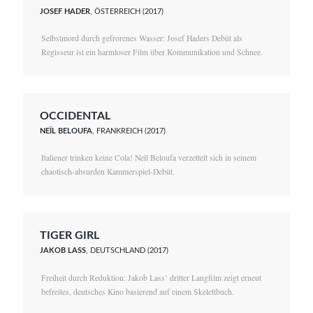
JOSEF HADER
, ÖSTERREICH (2017)
Selbstmord durch gefrorenes Wasser: Josef Haders Debüt als
Regisseur ist ein harmloser Film über Kommunikation und Schnee.
OCCIDENTAL
NEÏL BELOUFA
, FRANKREICH (2017)
Italiener trinken keine Cola! Neïl Beloufa verzettelt sich in seinem
chaotisch-absurden Kammerspiel-Debüt.
TIGER GIRL
JAKOB LASS
, DEUTSCHLAND (2017)
Freiheit durch Reduktion: Jakob Lass’ dritter Langfilm zeigt erneut
befreites, deutsches Kino basierend auf einem Skelettbuch.