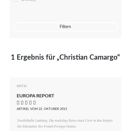
Mato von Vogelstein
Julia Weigl
Benjamin Wimmer
Christian Witte
Filtern
Magdalena Zalewski
1 Ergebnis für „Christian Camargo“
KRITIK
EUROPA REPORT
    
ARTIKEL VOM 22. OKTOBER 2013
Zweifelhafte Landung: Die wackelige Reise einer Crew in den Irrgeist
der Erkenntnis des Found-Footage-Genres.