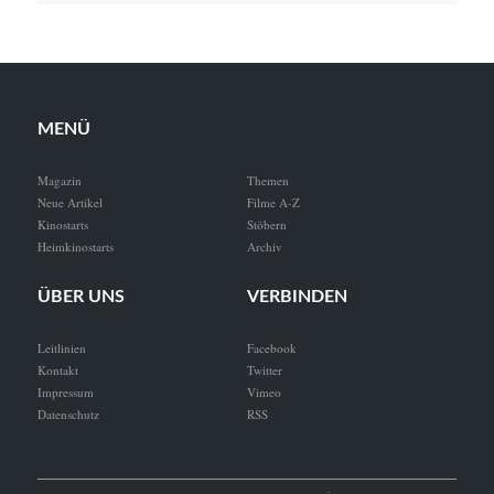
MENÜ
Magazin
Themen
Neue Artikel
Filme A-Z
Kinostarts
Stöbern
Heimkinostarts
Archiv
ÜBER UNS
VERBINDEN
Leitlinien
Facebook
Kontakt
Twitter
Impressum
Vimeo
Datenschutz
RSS