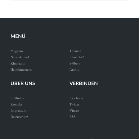
MENÜ
Magazin
Themen
Neue Artikel
Filme A-Z
Kinostarts
Stöbern
Heimkinostarts
Archiv
ÜBER UNS
VERBINDEN
Leitlinien
Facebook
Kontakt
Twitter
Impressum
Vimeo
Datenschutz
RSS