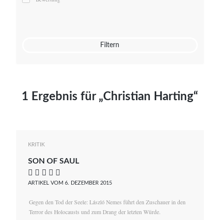
Mato von Vogelstein
Julia Weigl
Benjamin Wimmer
Christian Witte
Filtern
Magdalena Zalewski
1 Ergebnis für „Christian Harting“
KRITIK
SON OF SAUL
    
ARTIKEL VOM 6. DEZEMBER 2015
Gegen den Tod der Seele: László Nemes führt den Zuschauer in den
Terror des Holocausts und zum Drang der letzten Würde.