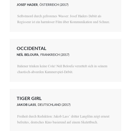
JOSEF HADER
, ÖSTERREICH (2017)
Selbstmord durch gefrorenes Wasser: Josef Haders Debüt als
Regisseur ist ein harmloser Film über Kommunikation und Schnee.
OCCIDENTAL
NEÏL BELOUFA
, FRANKREICH (2017)
Italiener trinken keine Cola! Neïl Beloufa verzettelt sich in seinem
chaotisch-absurden Kammerspiel-Debüt.
TIGER GIRL
JAKOB LASS
, DEUTSCHLAND (2017)
Freiheit durch Reduktion: Jakob Lass’ dritter Langfilm zeigt erneut
befreites, deutsches Kino basierend auf einem Skelettbuch.