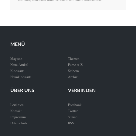
MENÜ
Magazin
Themen
Neue Artikel
Filme A-Z
Kinostarts
Stöbern
Heimkinostarts
Archiv
ÜBER UNS
VERBINDEN
Leitlinien
Facebook
Kontakt
Twitter
Impressum
Vimeo
Datenschutz
RSS