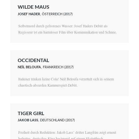
WILDE MAUS
JOSEF HADER
, ÖSTERREICH (2017)
Selbstmord durch gefrorenes Wasser: Josef Haders Debüt als
Regisseur ist ein harmloser Film über Kommunikation und Schnee.
OCCIDENTAL
NEÏL BELOUFA
, FRANKREICH (2017)
Italiener trinken keine Cola! Neïl Beloufa verzettelt sich in seinem
chaotisch-absurden Kammerspiel-Debüt.
TIGER GIRL
JAKOB LASS
, DEUTSCHLAND (2017)
Freiheit durch Reduktion: Jakob Lass’ dritter Langfilm zeigt erneut
befreites, deutsches Kino basierend auf einem Skelettbuch.