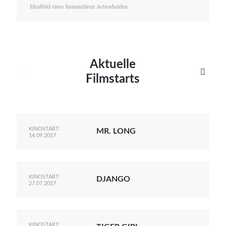
Idealbild eines humanitären Actionhelden.
Aktuelle


Filmstarts
KINOSTART:
MR. LONG
14.09.2017
KINOSTART:
DJANGO
27.07.2017
KINOSTART: