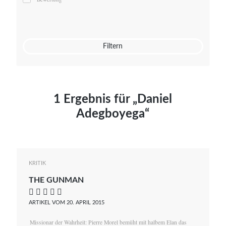
Mato von Vogelstein
Julia Weigl
Benjamin Wimmer
Christian Witte
Filtern
Magdalena Zalewski
1 Ergebnis für „Daniel
Adegboyega“
KRITIK
THE GUNMAN
    
ARTIKEL VOM 20. APRIL 2015
Missionar der Wahrheit: Pierre Morel bemüht mit halbem Elan das