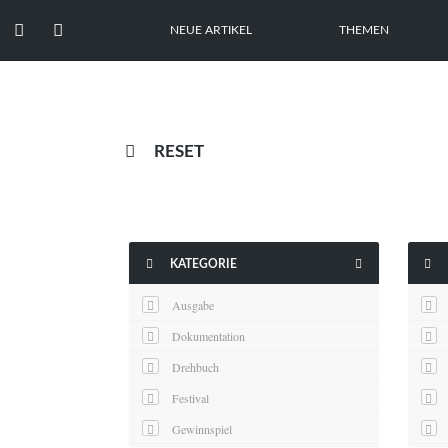


NEUE ARTIKEL
THEMEN

RESET



KATEGORIE
Ausgabe
Dokumentation
Drehbuch
Festival
Gewinnspiel