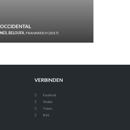
OCCIDENTAL
NEÏL BELOUFA
, FRANKREICH (2017)
Italiener trinken keine Cola! Neïl Beloufa verzettelt sich in
seinem chaotisch-absurden Kammerspiel-Debüt.
VERBINDEN
Facebook

Twitter

Vimeo

RSS
