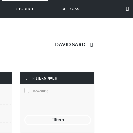

STÖBERN
ÜBER UNS


FILTERN NACH
Bewertung
Filtern