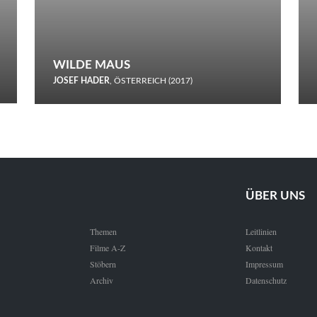
WILDE MAUS
JOSEF HADER
, ÖSTERREICH (2017)
Selbstmord durch gefrorenes Wasser: Josef Haders Debüt als
Regisseur ist ein harmloser Film über Kommunikation und
Schnee.
ÜBER UNS
Themen
Leitlinien
Filme A-Z
Kontakt
Stöbern
Impressum
Archiv
Datenschutz