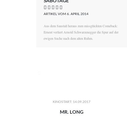
SABOTAGE
    
ARTIKEL VOM 6. APRIL 2014
Aus dem Saustall heraus zum missglückten Comeback:
Erneut verliert Arnold Schwarzenegger die Spur auf der
ewigen Suche nach dem alten Ruhm.

KINOSTART: 14.09.2017
MR. LONG