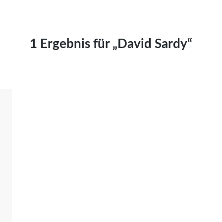
Kai Hornburg
Timo Kießling
Kilian Kleinbauer
1 Ergebnis für „David Sardy“
Maximilian Kosing
Laura Löschner
Lars-C. Reiher
Yannic Sames
Stefanie Schneider
Marco Seiwert
Julia Stache
Mato von Vogelstein
Julia Weigl
Benjamin Wimmer
Christian Witte
Magdalena Zalewski