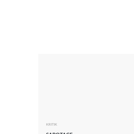
Interview
Kritik
News
Oscar
Serie
Thema
KRITIK