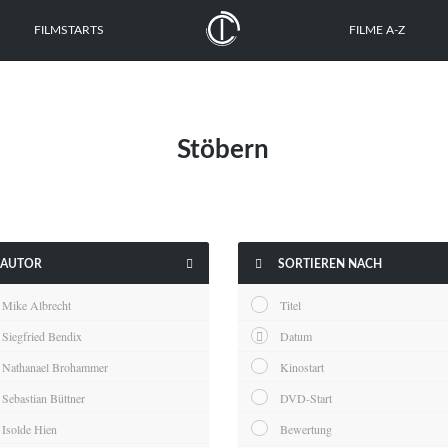
FILMSTARTS
FILME A-Z
Stöbern


AUTOR
SORTIEREN NACH
Mike Albrecht
Titel
Siegfried Bendix
Datum
Nathanael Brohammer
Kinostart
Sebastian Büttner
DVD-Start
Isolde Hien
Bewertung