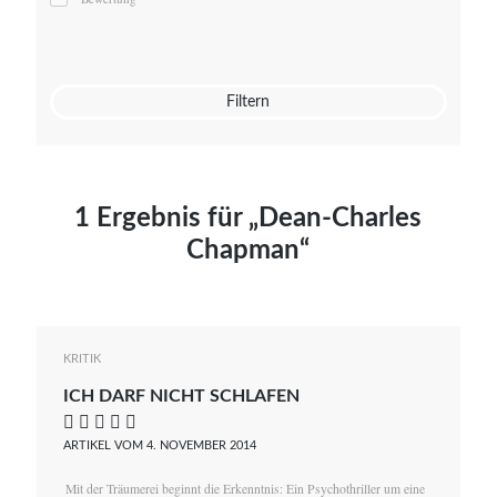
Mato von Vogelstein
Julia Weigl
Benjamin Wimmer
Christian Witte
Filtern
Magdalena Zalewski
1 Ergebnis für „Dean-Charles
Chapman“
KRITIK
ICH DARF NICHT SCHLAFEN
    
ARTIKEL VOM 4. NOVEMBER 2014
Mit der Träumerei beginnt die Erkenntnis: Ein Psychothriller um eine