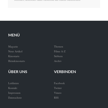
MENÜ
Magazin
Themen
Neue Artikel
Filme A-Z
Kinostarts
Stöbern
Heimkinostarts
Archiv
ÜBER UNS
VERBINDEN
Leitlinien
Facebook
Kontakt
Twitter
Impressum
Vimeo
Datenschutz
RSS