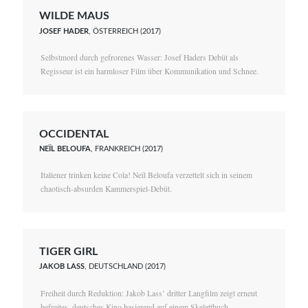
WILDE MAUS
JOSEF HADER
, ÖSTERREICH (2017)
Selbstmord durch gefrorenes Wasser: Josef Haders Debüt als
Regisseur ist ein harmloser Film über Kommunikation und Schnee.
OCCIDENTAL
NEÏL BELOUFA
, FRANKREICH (2017)
Italiener trinken keine Cola! Neïl Beloufa verzettelt sich in seinem
chaotisch-absurden Kammerspiel-Debüt.
TIGER GIRL
JAKOB LASS
, DEUTSCHLAND (2017)
Freiheit durch Reduktion: Jakob Lass’ dritter Langfilm zeigt erneut
befreites, deutsches Kino basierend auf einem Skelettbuch.