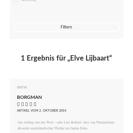
Mato von Vogelstein
Julia Weigl
Benjamin Wimmer
Christian Witte
Filtern
Magdalena Zalewski
1 Ergebnis für „Elve Lijbaart“
KRITIK
BORGMAN
    
ARTIKEL VOM 2. OKTOBER 2014
Am Anfang war das Wort – oder Luis Buñuel: Alex van Warmerdams
absurder niederländischer Thriller im Garten Eden.