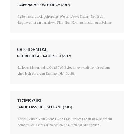
JOSEF HADER
, ÖSTERREICH (2017)
Selbstmord durch gefrorenes Wasser: Josef Haders Debüt als
Regisseur ist ein harmloser Film über Kommunikation und Schnee.
OCCIDENTAL
NEÏL BELOUFA
, FRANKREICH (2017)
Italiener trinken keine Cola! Neïl Beloufa verzettelt sich in seinem
chaotisch-absurden Kammerspiel-Debüt.
TIGER GIRL
JAKOB LASS
, DEUTSCHLAND (2017)
Freiheit durch Reduktion: Jakob Lass’ dritter Langfilm zeigt erneut
befreites, deutsches Kino basierend auf einem Skelettbuch.