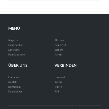
MENÜ
Magazin
Themen
Neue Artikel
Filme A-Z
Kinostarts
Stöbern
Heimkinostarts
Archiv
ÜBER UNS
VERBINDEN
Leitlinien
Facebook
Kontakt
Twitter
Impressum
Vimeo
Datenschutz
RSS