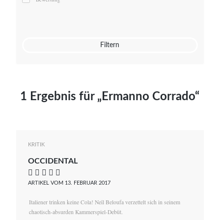
Mato von Vogelstein
Julia Weigl
Benjamin Wimmer
Christian Witte
Filtern
Magdalena Zalewski
1 Ergebnis für „Ermanno Corrado“
KRITIK
OCCIDENTAL
    
ARTIKEL VOM 13. FEBRUAR 2017
Italiener trinken keine Cola! Neïl Beloufa verzettelt sich in seinem
chaotisch-absurden Kammerspiel-Debüt.