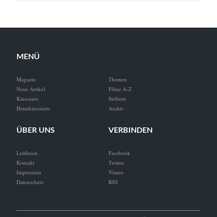
MENÜ
Magazin
Themen
Neue Artikel
Filme A-Z
Kinostarts
Stöbern
Heimkinostarts
Archiv
ÜBER UNS
VERBINDEN
Leitlinien
Facebook
Kontakt
Twitter
Impressum
Vimeo
Datenschutz
RSS