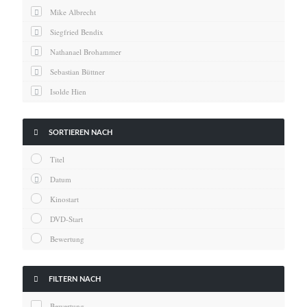
News
Mike Albrecht
Oscar
Siegfried Bendix
Serie
Nathanael Brohammer
Thema
Sebastian Büttner
Isolde Hien
Kai Hornburg
Timo Kießling

SORTIEREN NACH
Kilian Kleinbauer
Titel
Maximilian Kosing
Datum
Laura Löschner
Kinostart
Lars-C. Reiher
DVD-Start
Yannic Sames
Bewertung
Stefanie Schneider
Marco Seiwert

FILTERN NACH
Julia Stache
Bewertung