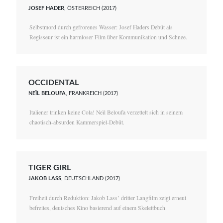
JOSEF HADER
, ÖSTERREICH (2017)
Selbstmord durch gefrorenes Wasser: Josef Haders Debüt als
Regisseur ist ein harmloser Film über Kommunikation und Schnee.
OCCIDENTAL
NEÏL BELOUFA
, FRANKREICH (2017)
Italiener trinken keine Cola! Neïl Beloufa verzettelt sich in seinem
chaotisch-absurden Kammerspiel-Debüt.
TIGER GIRL
JAKOB LASS
, DEUTSCHLAND (2017)
Freiheit durch Reduktion: Jakob Lass’ dritter Langfilm zeigt erneut
befreites, deutsches Kino basierend auf einem Skelettbuch.