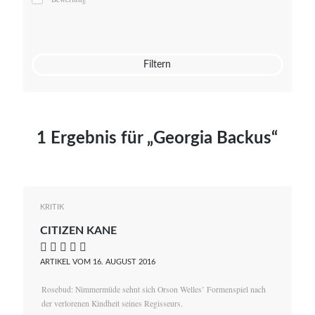
Mato von Vogelstein
Julia Weigl
Benjamin Wimmer
Christian Witte
Filtern
Magdalena Zalewski
1 Ergebnis für „Georgia Backus“
KRITIK
CITIZEN KANE
    
ARTIKEL VOM 16. AUGUST 2016
Rosebud: Nimmermüde sehnt sich Orson Welles’ Formenspiel nach
der verlorenen Kindheit seines Regisseurs.