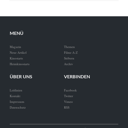
MENÜ
Magazin
Themen
Neue Artikel
Filme A-Z
Kinostarts
Stöbern
Heimkinostarts
Archiv
ÜBER UNS
VERBINDEN
Leitlinien
Facebook
Kontakt
Twitter
Impressum
Vimeo
Datenschutz
RSS