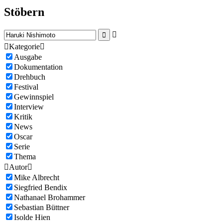
Stöbern



Kategorie

Ausgabe
Dokumentation
Drehbuch
Festival
Gewinnspiel
Interview
Kritik
News
Oscar
Serie
Thema

Autor

Mike Albrecht
Siegfried Bendix
Nathanael Brohammer
Sebastian Büttner
Isolde Hien