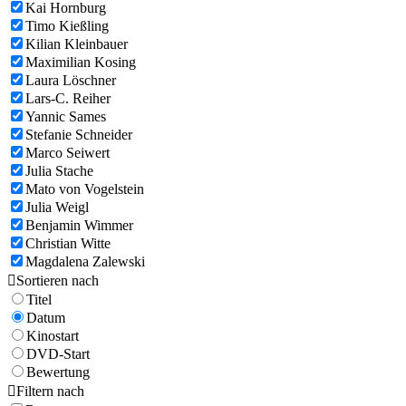
Kai Hornburg
Timo Kießling
Kilian Kleinbauer
Maximilian Kosing
Laura Löschner
Lars-C. Reiher
Yannic Sames
Stefanie Schneider
Marco Seiwert
Julia Stache
Mato von Vogelstein
Julia Weigl
Benjamin Wimmer
Christian Witte
Magdalena Zalewski

Sortieren nach
Titel
Datum
Kinostart
DVD-Start
Bewertung

Filtern nach