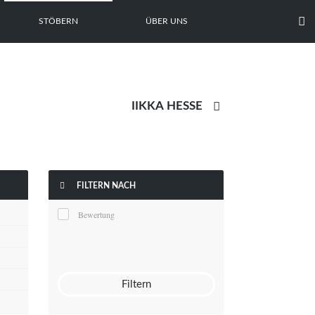

STÖBERN
ÜBER UNS


FILTERN NACH
Bewertung
Filtern