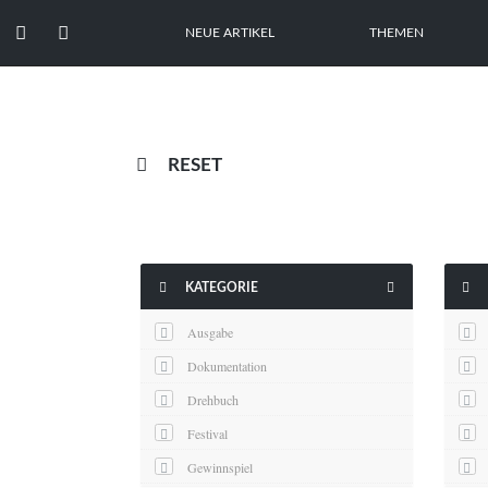


NEUE ARTIKEL
THEMEN

RESET



KATEGORIE
Ausgabe
Dokumentation
Drehbuch
Festival
Gewinnspiel