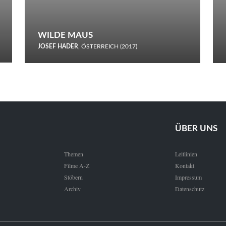
WILDE MAUS
JOSEF HADER
, ÖSTERREICH (2017)
Selbstmord durch gefrorenes Wasser: Josef Haders Debüt als
Regisseur ist ein harmloser Film über Kommunikation und
Schnee.
ÜBER UNS
Themen
Leitlinien
Filme A-Z
Kontakt
Stöbern
Impressum
Archiv
Datenschutz