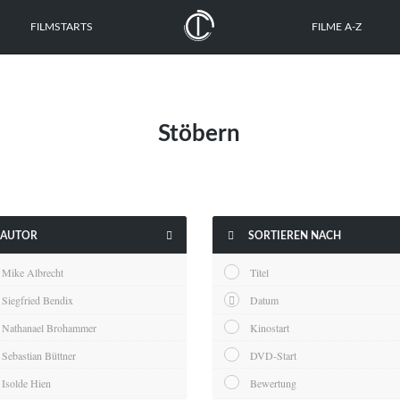
FILMSTARTS
FILME A-Z
Stöbern


AUTOR
SORTIEREN NACH
Mike Albrecht
Titel
Siegfried Bendix
Datum
Nathanael Brohammer
Kinostart
Sebastian Büttner
DVD-Start
Isolde Hien
Bewertung