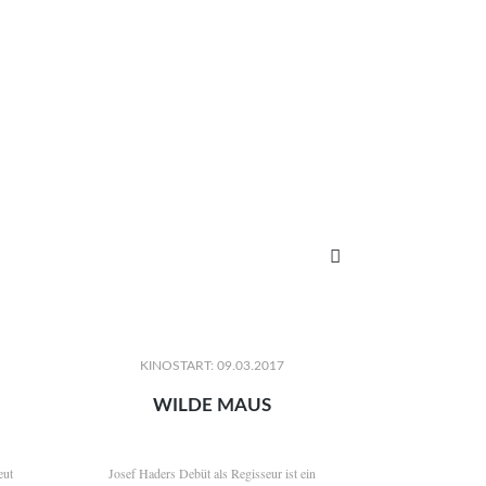

KINOSTART: 09.03.2017
WILDE MAUS
eut
Josef Haders Debüt als Regisseur ist ein