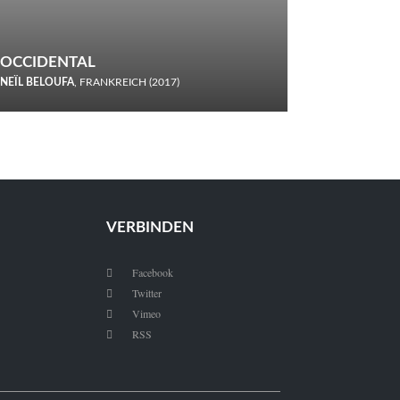
OCCIDENTAL
NEÏL BELOUFA
, FRANKREICH (2017)
Italiener trinken keine Cola! Neïl Beloufa verzettelt sich in
seinem chaotisch-absurden Kammerspiel-Debüt.
VERBINDEN
Facebook

Twitter

Vimeo

RSS
