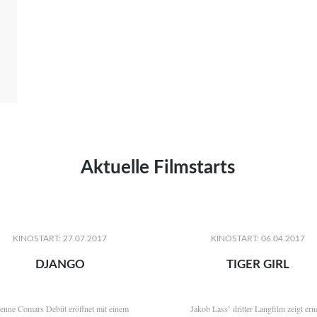
Aktuelle Filmstarts
KINOSTART: 27.07.2017
KINOSTART: 06.04.2017
DJANGO
TIGER GIRL
ienne Comars Debüt eröffnet mit einem
Jakob Lass’ dritter Langfilm zeigt ern