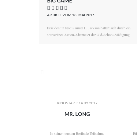
BIG GAME
    
ARTIKEL VOM 18. MAI 2015
Präsident in Not: Samuel L. Jackson ballert sich durch ein
souveränes Action-Abenteuer der Old-School-Mäßigung.

KINOSTART: 14.09.2017
MR. LONG
In seiner neunten Berlinale-Teilnahme
Ét