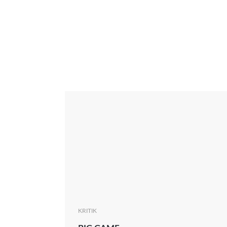
Interview
Kritik
News
Oscar
Serie
Thema
KRITIK