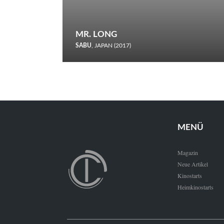
MR. LONG
SABU
, JAPAN (2017)
Zerbrochene Leben und einstürzende Neubauten: In seiner
neunten Berlinale-Teilnahme schickt Sabu Rindersuppen in
den Wettbewerb.
MENÜ
Magazin
Neue Artikel
Kinostarts
Heimkinostarts