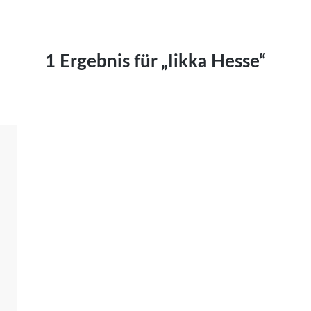
Kai Hornburg
Timo Kießling
Kilian Kleinbauer
1 Ergebnis für „Iikka Hesse“
Maximilian Kosing
Laura Löschner
Lars-C. Reiher
Yannic Sames
Stefanie Schneider
Marco Seiwert
Julia Stache
Mato von Vogelstein
Julia Weigl
Benjamin Wimmer
Christian Witte
Magdalena Zalewski