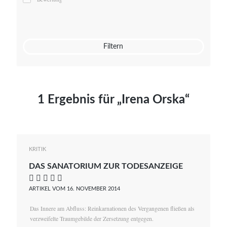
Mato von Vogelstein
Julia Weigl
Benjamin Wimmer
Christian Witte
Filtern
Magdalena Zalewski
1 Ergebnis für „Irena Orska“
KRITIK
DAS SANATORIUM ZUR TODESANZEIGE
    
ARTIKEL VOM 16. NOVEMBER 2014
Das Innere am Abfluss: Reinkarnationen des Vergangenen fließen als
verzweifelte Traumgebilde der Zersetzung entgegen.