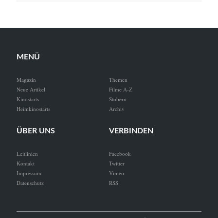
MENÜ
Magazin
Themen
Neue Artikel
Filme A-Z
Kinostarts
Stöbern
Heimkinostarts
Archiv
ÜBER UNS
VERBINDEN
Leitlinien
Facebook
Kontakt
Twitter
Impressum
Vimeo
Datenschutz
RSS