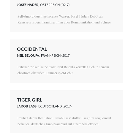
JOSEF HADER
, ÖSTERREICH (2017)
Selbstmord durch gefrorenes Wasser: Josef Haders Debüt als
Regisseur ist ein harmloser Film über Kommunikation und Schnee.
OCCIDENTAL
NEÏL BELOUFA
, FRANKREICH (2017)
Italiener trinken keine Cola! Neïl Beloufa verzettelt sich in seinem
chaotisch-absurden Kammerspiel-Debüt.
TIGER GIRL
JAKOB LASS
, DEUTSCHLAND (2017)
Freiheit durch Reduktion: Jakob Lass’ dritter Langfilm zeigt erneut
befreites, deutsches Kino basierend auf einem Skelettbuch.