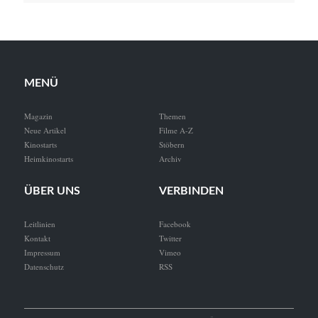
MENÜ
Magazin
Themen
Neue Artikel
Filme A-Z
Kinostarts
Stöbern
Heimkinostarts
Archiv
ÜBER UNS
VERBINDEN
Leitlinien
Facebook
Kontakt
Twitter
Impressum
Vimeo
Datenschutz
RSS