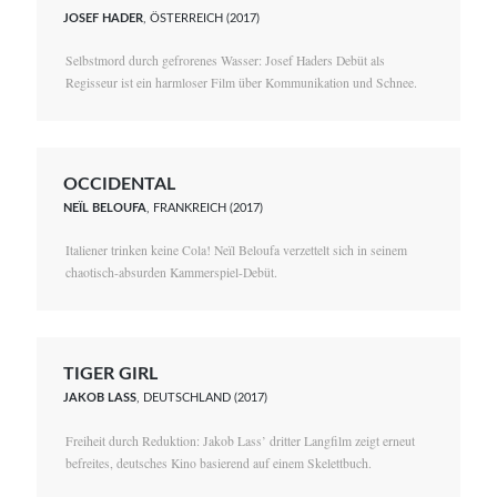
JOSEF HADER
, ÖSTERREICH (2017)
Selbstmord durch gefrorenes Wasser: Josef Haders Debüt als
Regisseur ist ein harmloser Film über Kommunikation und Schnee.
OCCIDENTAL
NEÏL BELOUFA
, FRANKREICH (2017)
Italiener trinken keine Cola! Neïl Beloufa verzettelt sich in seinem
chaotisch-absurden Kammerspiel-Debüt.
TIGER GIRL
JAKOB LASS
, DEUTSCHLAND (2017)
Freiheit durch Reduktion: Jakob Lass’ dritter Langfilm zeigt erneut
befreites, deutsches Kino basierend auf einem Skelettbuch.