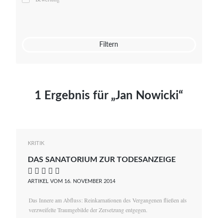
Mato von Vogelstein
Julia Weigl
Benjamin Wimmer
Christian Witte
Filtern
Magdalena Zalewski
1 Ergebnis für „Jan Nowicki“
KRITIK
DAS SANATORIUM ZUR TODESANZEIGE
    
ARTIKEL VOM 16. NOVEMBER 2014
Das Innere am Abfluss: Reinkarnationen des Vergangenen fließen als
verzweifelte Traumgebilde der Zersetzung entgegen.