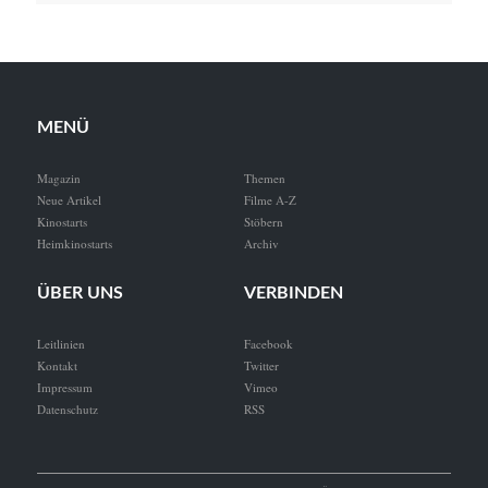
MENÜ
Magazin
Themen
Neue Artikel
Filme A-Z
Kinostarts
Stöbern
Heimkinostarts
Archiv
ÜBER UNS
VERBINDEN
Leitlinien
Facebook
Kontakt
Twitter
Impressum
Vimeo
Datenschutz
RSS