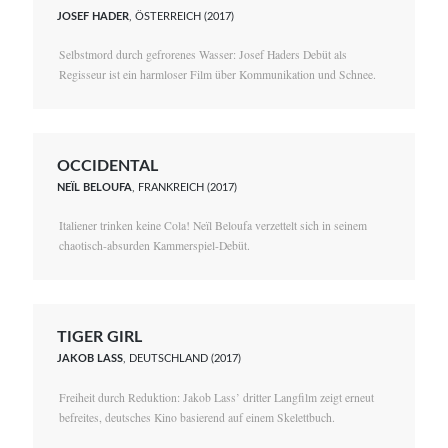
JOSEF HADER
, ÖSTERREICH (2017)
Selbstmord durch gefrorenes Wasser: Josef Haders Debüt als
Regisseur ist ein harmloser Film über Kommunikation und Schnee.
OCCIDENTAL
NEÏL BELOUFA
, FRANKREICH (2017)
Italiener trinken keine Cola! Neïl Beloufa verzettelt sich in seinem
chaotisch-absurden Kammerspiel-Debüt.
TIGER GIRL
JAKOB LASS
, DEUTSCHLAND (2017)
Freiheit durch Reduktion: Jakob Lass’ dritter Langfilm zeigt erneut
befreites, deutsches Kino basierend auf einem Skelettbuch.