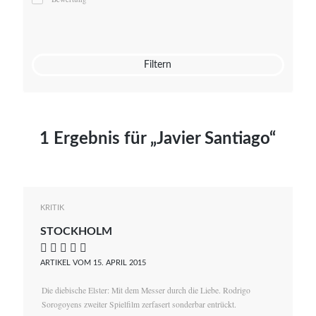
Mato von Vogelstein
Julia Weigl
Benjamin Wimmer
Christian Witte
Filtern
Magdalena Zalewski
1 Ergebnis für „Javier Santiago“
KRITIK
STOCKHOLM
    
ARTIKEL VOM 15. APRIL 2015
Die diebische Elster: Mit dem Messer durch die Liebe. Rodrigo
Sorogoyens zweiter Spielfilm zerfasert sonderbar entrückt.