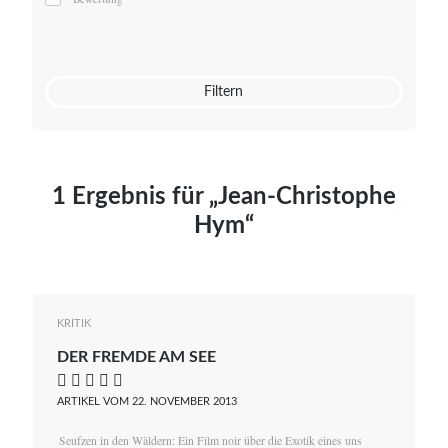
Mato von Vogelstein
Julia Weigl
Benjamin Wimmer
Christian Witte
Filtern
Magdalena Zalewski
1 Ergebnis für „Jean-Christophe
Hym“
KRITIK
DER FREMDE AM SEE
    
ARTIKEL VOM 22. NOVEMBER 2013
Seufzen in den Wäldern: Ein Film noir über die Exotik eines uns