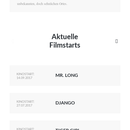
unbekannten, doch sehnlichen Ortes.
Aktuelle


Filmstarts
KINOSTART:
MR. LONG
14.09.2017
KINOSTART:
DJANGO
27.07.2017
KINOSTART: