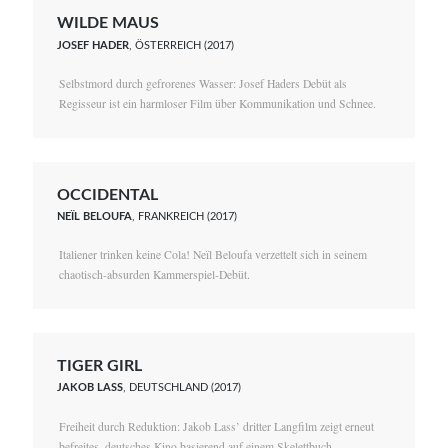
WILDE MAUS
JOSEF HADER
, ÖSTERREICH (2017)
Selbstmord durch gefrorenes Wasser: Josef Haders Debüt als
Regisseur ist ein harmloser Film über Kommunikation und Schnee.
OCCIDENTAL
NEÏL BELOUFA
, FRANKREICH (2017)
Italiener trinken keine Cola! Neïl Beloufa verzettelt sich in seinem
chaotisch-absurden Kammerspiel-Debüt.
TIGER GIRL
JAKOB LASS
, DEUTSCHLAND (2017)
Freiheit durch Reduktion: Jakob Lass’ dritter Langfilm zeigt erneut
befreites, deutsches Kino basierend auf einem Skelettbuch.