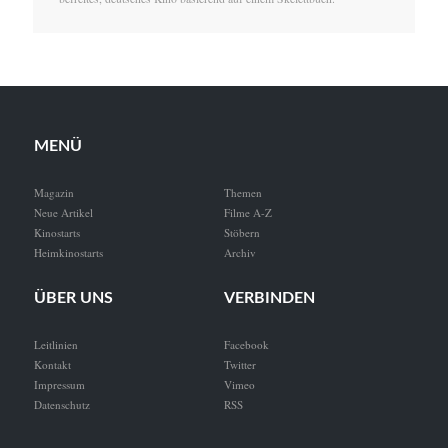
MENÜ
Magazin
Themen
Neue Artikel
Filme A-Z
Kinostarts
Stöbern
Heimkinostarts
Archiv
ÜBER UNS
VERBINDEN
Leitlinien
Facebook
Kontakt
Twitter
Impressum
Vimeo
Datenschutz
RSS