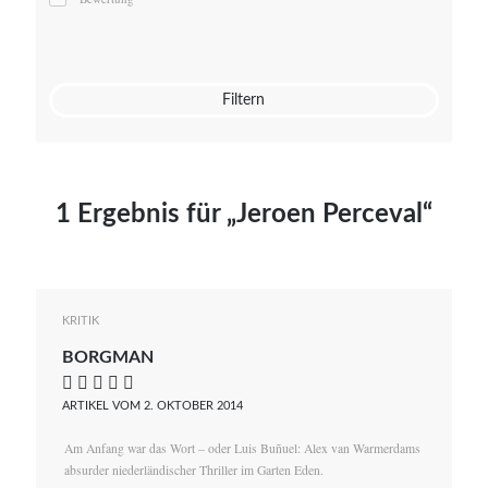
Mato von Vogelstein
Julia Weigl
Benjamin Wimmer
Christian Witte
Filtern
Magdalena Zalewski
1 Ergebnis für „Jeroen Perceval“
KRITIK
BORGMAN
    
ARTIKEL VOM 2. OKTOBER 2014
Am Anfang war das Wort – oder Luis Buñuel: Alex van Warmerdams
absurder niederländischer Thriller im Garten Eden.