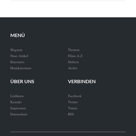
MENÜ
Magazin
Themen
Neue Artikel
Filme A-Z
Kinostarts
Stöbern
Heimkinostarts
Archiv
ÜBER UNS
VERBINDEN
Leitlinien
Facebook
Kontakt
Twitter
Impressum
Vimeo
Datenschutz
RSS