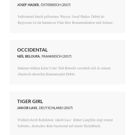
JOSEF HADER
, ÖSTERREICH (2017)
Selbstmord durch gefrorenes Wasser: Josef Haders Debüt als
Regisseur ist ein harmloser Film über Kommunikation und Schnee.
OCCIDENTAL
NEÏL BELOUFA
, FRANKREICH (2017)
Italiener trinken keine Cola! Neïl Beloufa verzettelt sich in seinem
chaotisch-absurden Kammerspiel-Debüt.
TIGER GIRL
JAKOB LASS
, DEUTSCHLAND (2017)
Freiheit durch Reduktion: Jakob Lass’ dritter Langfilm zeigt erneut
befreites, deutsches Kino basierend auf einem Skelettbuch.