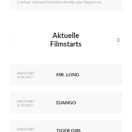
Londoner Unterwelt formt unterschwellig seine Gangster um.
Aktuelle


Filmstarts
KINOSTART:
MR. LONG
14.09.2017
KINOSTART:
DJANGO
27.07.2017
KINOSTART:
TIGER GIRL