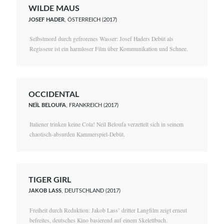
WILDE MAUS
JOSEF HADER
, ÖSTERREICH (2017)
Selbstmord durch gefrorenes Wasser: Josef Haders Debüt als
Regisseur ist ein harmloser Film über Kommunikation und Schnee.
OCCIDENTAL
NEÏL BELOUFA
, FRANKREICH (2017)
Italiener trinken keine Cola! Neïl Beloufa verzettelt sich in seinem
chaotisch-absurden Kammerspiel-Debüt.
TIGER GIRL
JAKOB LASS
, DEUTSCHLAND (2017)
Freiheit durch Reduktion: Jakob Lass’ dritter Langfilm zeigt erneut
befreites, deutsches Kino basierend auf einem Skelettbuch.