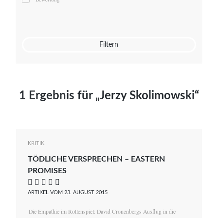
Mato von Vogelstein
Julia Weigl
Benjamin Wimmer
Christian Witte
Filtern
Magdalena Zalewski
1 Ergebnis für „Jerzy Skolimowski“
KRITIK
TÖDLICHE VERSPRECHEN – EASTERN
PROMISES
    
ARTIKEL VOM 23. AUGUST 2015
Die Empathie im Rollenspiel: David Cronenbergs Ausflug in die