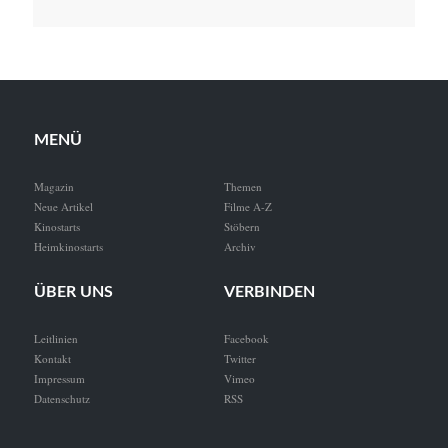
MENÜ
Magazin
Themen
Neue Artikel
Filme A-Z
Kinostarts
Stöbern
Heimkinostarts
Archiv
ÜBER UNS
VERBINDEN
Leitlinien
Facebook
Kontakt
Twitter
Impressum
Vimeo
Datenschutz
RSS