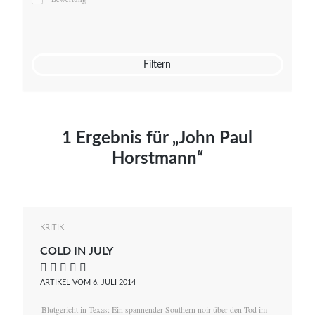
Mato von Vogelstein
Julia Weigl
Benjamin Wimmer
Christian Witte
Filtern
Magdalena Zalewski
1 Ergebnis für „John Paul
Horstmann“
KRITIK
COLD IN JULY
    
ARTIKEL VOM 6. JULI 2014
Blutgericht in Texas: Ein spannender Southern noir über den Tod im