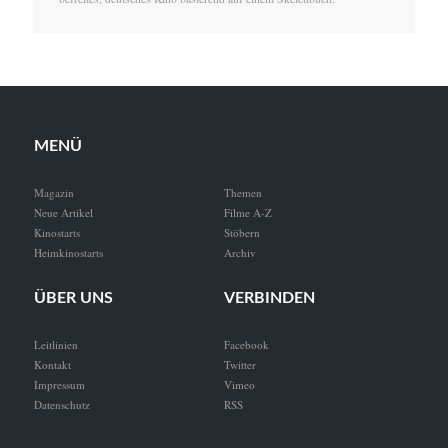
MENÜ
Magazin
Themen
Neue Artikel
Filme A-Z
Kinostarts
Stöbern
Heimkinostarts
Archiv
ÜBER UNS
VERBINDEN
Leitlinien
Facebook
Kontakt
Twitter
Impressum
Vimeo
Datenschutz
RSS