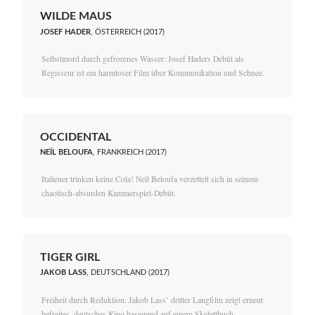
WILDE MAUS
JOSEF HADER
, ÖSTERREICH (2017)
Selbstmord durch gefrorenes Wasser: Josef Haders Debüt als
Regisseur ist ein harmloser Film über Kommunikation und Schnee.
OCCIDENTAL
NEÏL BELOUFA
, FRANKREICH (2017)
Italiener trinken keine Cola! Neïl Beloufa verzettelt sich in seinem
chaotisch-absurden Kammerspiel-Debüt.
TIGER GIRL
JAKOB LASS
, DEUTSCHLAND (2017)
Freiheit durch Reduktion: Jakob Lass’ dritter Langfilm zeigt erneut
befreites, deutsches Kino basierend auf einem Skelettbuch.