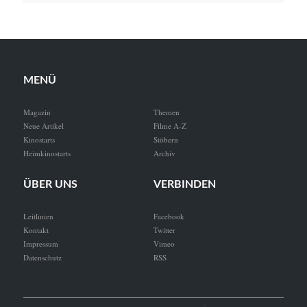
MENÜ
Magazin
Themen
Neue Artikel
Filme A-Z
Kinostarts
Stöbern
Heimkinostarts
Archiv
ÜBER UNS
VERBINDEN
Leitlinien
Facebook
Kontakt
Twitter
Impressum
Vimeo
Datenschutz
RSS