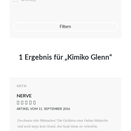
Mato von Vogelstein
Julia Weigl
Benjamin Wimmer
Christian Witte
Filtern
Magdalena Zalewski
1 Ergebnis für „Kimiko Glenn“
KRITIK
NERVE
    
ARTIKEL VOM 11. SEPTEMBER 2016
Zuschauen oder Mitmachen? Die Gefahren einer Online-Mutprobe
sind noch lange kein Grund, den Spaß daran zu verteufeln.