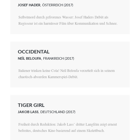
JOSEF HADER
, ÖSTERREICH (2017)
Selbstmord durch gefrorenes Wasser: Josef Haders Debüt als
Regisseur ist ein harmloser Film über Kommunikation und Schnee.
OCCIDENTAL
NEÏL BELOUFA
, FRANKREICH (2017)
Italiener trinken keine Cola! Neïl Beloufa verzettelt sich in seinem
chaotisch-absurden Kammerspiel-Debüt.
TIGER GIRL
JAKOB LASS
, DEUTSCHLAND (2017)
Freiheit durch Reduktion: Jakob Lass’ dritter Langfilm zeigt erneut
befreites, deutsches Kino basierend auf einem Skelettbuch.