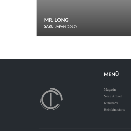
MR. LONG
SABU
, JAPAN (2017)
Zerbrochene Leben und einstürzende Neubauten: In seiner
neunten Berlinale-Teilnahme schickt Sabu Rindersuppen in
den Wettbewerb.
MENÜ
Magazin
Neue Artikel
Kinostarts
Heimkinostarts