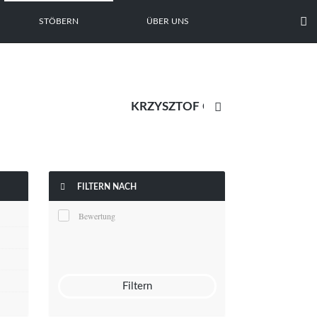

STÖBERN
ÜBER UNS


FILTERN NACH
Bewertung
Filtern