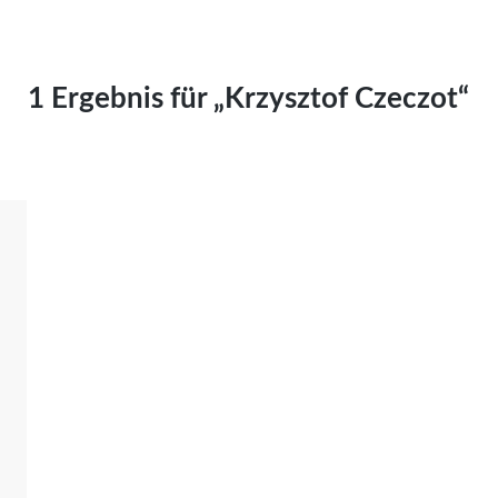
Kai Hornburg
Timo Kießling
Kilian Kleinbauer
1 Ergebnis für „Krzysztof Czeczot“
Maximilian Kosing
Laura Löschner
Lars-C. Reiher
Yannic Sames
Stefanie Schneider
Marco Seiwert
Julia Stache
Mato von Vogelstein
Julia Weigl
Benjamin Wimmer
Christian Witte
Magdalena Zalewski