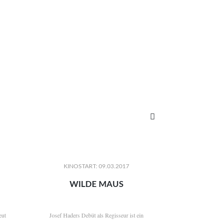

KINOSTART: 09.03.2017
WILDE MAUS
eut
Josef Haders Debüt als Regisseur ist ein