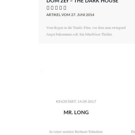
DOM ZŁY – THE DARK HOUSE
    
ARTIKEL VOM 27. JUNI 2014
Vom Regen in die Traufe: Film, vor dem man zwingend
Angst bekommen soll. Ein bitterböser Thriller.

KINOSTART: 14.09.2017
MR. LONG
In seiner neunten Berlinale-Teilnahme
Ét