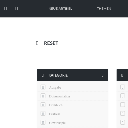


NEUE ARTIKEL
THEMEN

RESET



KATEGORIE
Ausgabe
Dokumentation
Drehbuch
Festival
Gewinnspiel