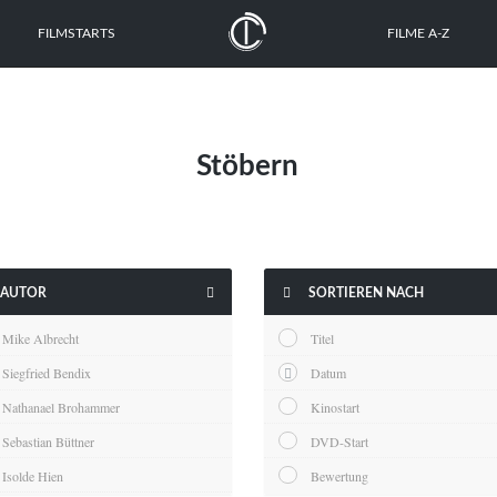
FILMSTARTS
FILME A-Z
Stöbern


AUTOR
SORTIEREN NACH
Mike Albrecht
Titel
Siegfried Bendix
Datum
Nathanael Brohammer
Kinostart
Sebastian Büttner
DVD-Start
Isolde Hien
Bewertung