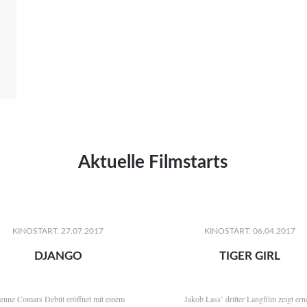
Aktuelle Filmstarts
KINOSTART: 27.07.2017
KINOSTART: 06.04.2017
DJANGO
TIGER GIRL
ienne Comars Debüt eröffnet mit einem
Jakob Lass’ dritter Langfilm zeigt ern