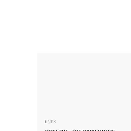
Interview
Kritik
News
Oscar
Serie
Thema
KRITIK