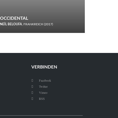
OCCIDENTAL
NEÏL BELOUFA
, FRANKREICH (2017)
Italiener trinken keine Cola! Neïl Beloufa verzettelt sich in
seinem chaotisch-absurden Kammerspiel-Debüt.
VERBINDEN
Facebook

Twitter

Vimeo

RSS
