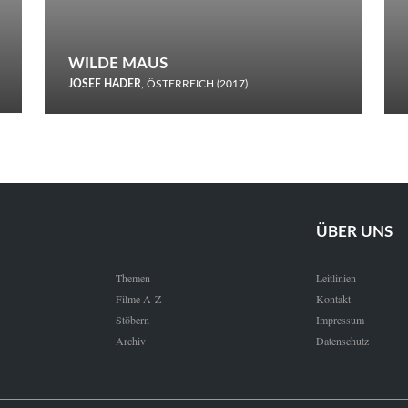
WILDE MAUS
JOSEF HADER
, ÖSTERREICH (2017)
Selbstmord durch gefrorenes Wasser: Josef Haders Debüt als
Regisseur ist ein harmloser Film über Kommunikation und
Schnee.
ÜBER UNS
Themen
Leitlinien
Filme A-Z
Kontakt
Stöbern
Impressum
Archiv
Datenschutz