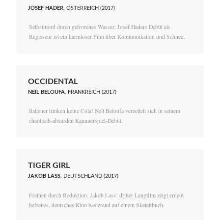
JOSEF HADER
, ÖSTERREICH (2017)
Selbstmord durch gefrorenes Wasser: Josef Haders Debüt als
Regisseur ist ein harmloser Film über Kommunikation und Schnee.
OCCIDENTAL
NEÏL BELOUFA
, FRANKREICH (2017)
Italiener trinken keine Cola! Neïl Beloufa verzettelt sich in seinem
chaotisch-absurden Kammerspiel-Debüt.
TIGER GIRL
JAKOB LASS
, DEUTSCHLAND (2017)
Freiheit durch Reduktion: Jakob Lass’ dritter Langfilm zeigt erneut
befreites, deutsches Kino basierend auf einem Skelettbuch.