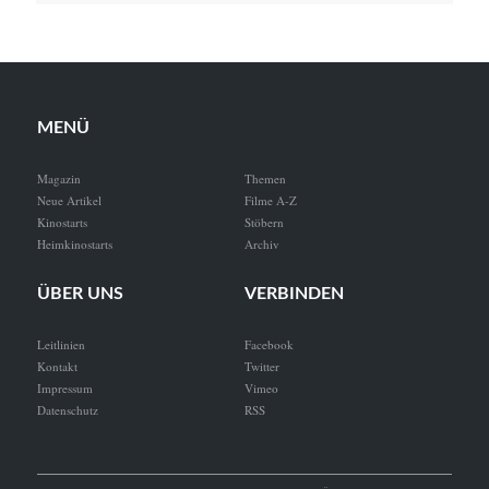
MENÜ
Magazin
Themen
Neue Artikel
Filme A-Z
Kinostarts
Stöbern
Heimkinostarts
Archiv
ÜBER UNS
VERBINDEN
Leitlinien
Facebook
Kontakt
Twitter
Impressum
Vimeo
Datenschutz
RSS