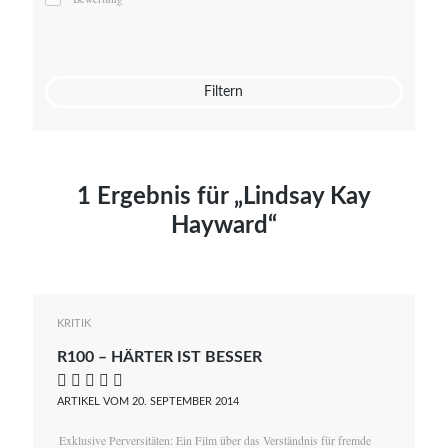
Mato von Vogelstein
Julia Weigl
Benjamin Wimmer
Christian Witte
Filtern
Magdalena Zalewski
1 Ergebnis für „Lindsay Kay
Hayward“
KRITIK
R100 – HÄRTER IST BESSER
    
ARTIKEL VOM 20. SEPTEMBER 2014
Exklusive Perversitäten: Ein Film über das Verständnis für fremde