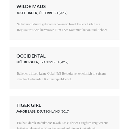
WILDE MAUS
JOSEF HADER
, ÖSTERREICH (2017)
Selbstmord durch gefrorenes Wasser: Josef Haders Debüt als
Regisseur ist ein harmloser Film über Kommunikation und Schnee.
OCCIDENTAL
NEÏL BELOUFA
, FRANKREICH (2017)
Italiener trinken keine Cola! Neïl Beloufa verzettelt sich in seinem
chaotisch-absurden Kammerspiel-Debüt.
TIGER GIRL
JAKOB LASS
, DEUTSCHLAND (2017)
Freiheit durch Reduktion: Jakob Lass’ dritter Langfilm zeigt erneut
befreites, deutsches Kino basierend auf einem Skelettbuch.