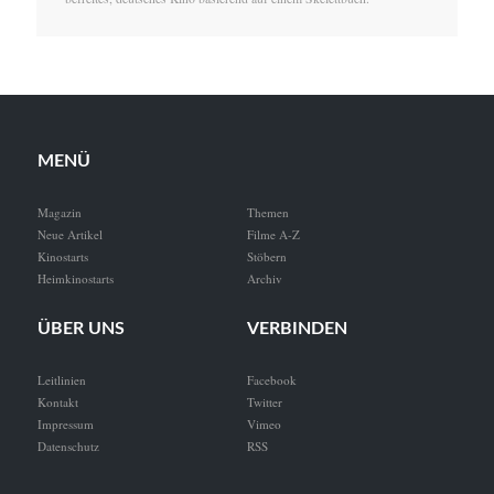
MENÜ
Magazin
Themen
Neue Artikel
Filme A-Z
Kinostarts
Stöbern
Heimkinostarts
Archiv
ÜBER UNS
VERBINDEN
Leitlinien
Facebook
Kontakt
Twitter
Impressum
Vimeo
Datenschutz
RSS