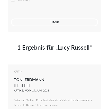
Mato von Vogelstein
Julia Weigl
Benjamin Wimmer
Christian Witte
Filtern
Magdalena Zalewski
1 Ergebnis für „Lucy Russell“
KRITIK
TONI ERDMANN
    
ARTIKEL VOM 14. JUNI 2016
Vater und Tochter: Er zaubert, aber sie möchte sich nicht verzaubern
lassen. In Bukarest finden sie einander.