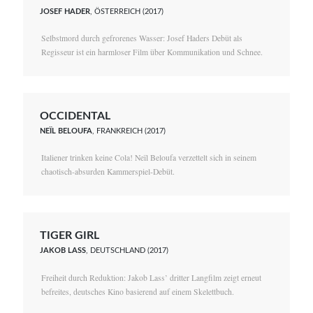
JOSEF HADER
, ÖSTERREICH (2017)
Selbstmord durch gefrorenes Wasser: Josef Haders Debüt als
Regisseur ist ein harmloser Film über Kommunikation und Schnee.
OCCIDENTAL
NEÏL BELOUFA
, FRANKREICH (2017)
Italiener trinken keine Cola! Neïl Beloufa verzettelt sich in seinem
chaotisch-absurden Kammerspiel-Debüt.
TIGER GIRL
JAKOB LASS
, DEUTSCHLAND (2017)
Freiheit durch Reduktion: Jakob Lass’ dritter Langfilm zeigt erneut
befreites, deutsches Kino basierend auf einem Skelettbuch.