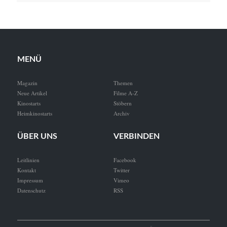
MENÜ
Magazin
Themen
Neue Artikel
Filme A-Z
Kinostarts
Stöbern
Heimkinostarts
Archiv
ÜBER UNS
VERBINDEN
Leitlinien
Facebook
Kontakt
Twitter
Impressum
Vimeo
Datenschutz
RSS