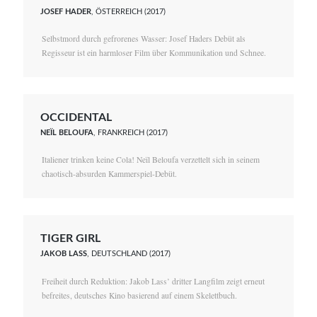
JOSEF HADER
, ÖSTERREICH (2017)
Selbstmord durch gefrorenes Wasser: Josef Haders Debüt als
Regisseur ist ein harmloser Film über Kommunikation und Schnee.
OCCIDENTAL
NEÏL BELOUFA
, FRANKREICH (2017)
Italiener trinken keine Cola! Neïl Beloufa verzettelt sich in seinem
chaotisch-absurden Kammerspiel-Debüt.
TIGER GIRL
JAKOB LASS
, DEUTSCHLAND (2017)
Freiheit durch Reduktion: Jakob Lass’ dritter Langfilm zeigt erneut
befreites, deutsches Kino basierend auf einem Skelettbuch.