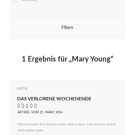
Mato von Vogelstein
Julia Weigl
Benjamin Wimmer
Christian Witte
Filtern
Magdalena Zalewski
1 Ergebnis für „Mary Young“
KRITIK
DAS VERLORENE WOCHENENDE
    
ARTIKEL VOM 21. MÄRZ 2014
Flaschensucht: Don Birnam trinkt, weil er muss. Und zerstört, weil er
nicht anders kann.