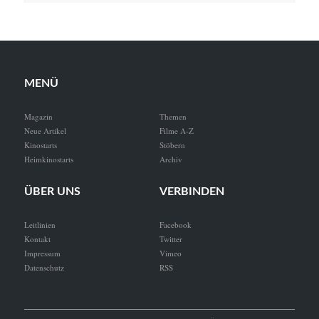
MENÜ
Magazin
Themen
Neue Artikel
Filme A-Z
Kinostarts
Stöbern
Heimkinostarts
Archiv
ÜBER UNS
VERBINDEN
Leitlinien
Facebook
Kontakt
Twitter
Impressum
Vimeo
Datenschutz
RSS