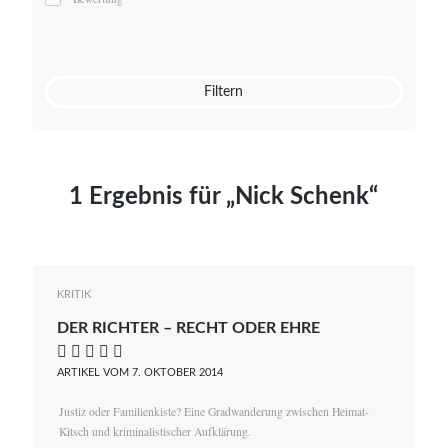
Mato von Vogelstein
Julia Weigl
Benjamin Wimmer
Christian Witte
Filtern
Magdalena Zalewski
1 Ergebnis für „Nick Schenk“
KRITIK
DER RICHTER – RECHT ODER EHRE
    
ARTIKEL VOM 7. OKTOBER 2014
Justiz oder Familienkiste? Eine Gradwanderung zwischen Heimat-
Kitsch und kriminalistischer Aufklärung.