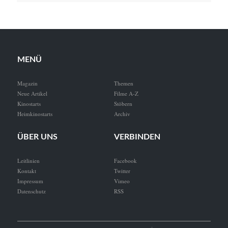
MENÜ
Magazin
Themen
Neue Artikel
Filme A-Z
Kinostarts
Stöbern
Heimkinostarts
Archiv
ÜBER UNS
VERBINDEN
Leitlinien
Facebook
Kontakt
Twitter
Impressum
Vimeo
Datenschutz
RSS