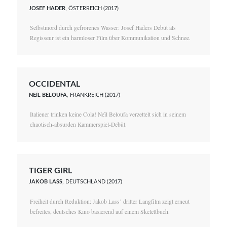
JOSEF HADER
, ÖSTERREICH (2017)
Selbstmord durch gefrorenes Wasser: Josef Haders Debüt als
Regisseur ist ein harmloser Film über Kommunikation und Schnee.
OCCIDENTAL
NEÏL BELOUFA
, FRANKREICH (2017)
Italiener trinken keine Cola! Neïl Beloufa verzettelt sich in seinem
chaotisch-absurden Kammerspiel-Debüt.
TIGER GIRL
JAKOB LASS
, DEUTSCHLAND (2017)
Freiheit durch Reduktion: Jakob Lass’ dritter Langfilm zeigt erneut
befreites, deutsches Kino basierend auf einem Skelettbuch.