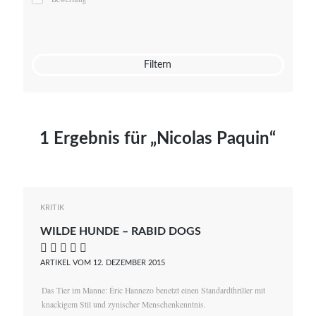
Mato von Vogelstein
Julia Weigl
Benjamin Wimmer
Christian Witte
Filtern
Magdalena Zalewski
1 Ergebnis für „Nicolas Paquin“
KRITIK
WILDE HUNDE – RABID DOGS
    
ARTIKEL VOM 12. DEZEMBER 2015
Das Tier im Manne: Éric Hannezo benetzt einen Standardthriller mit
knackigem Stil und zynischer Menschenkenntnis.