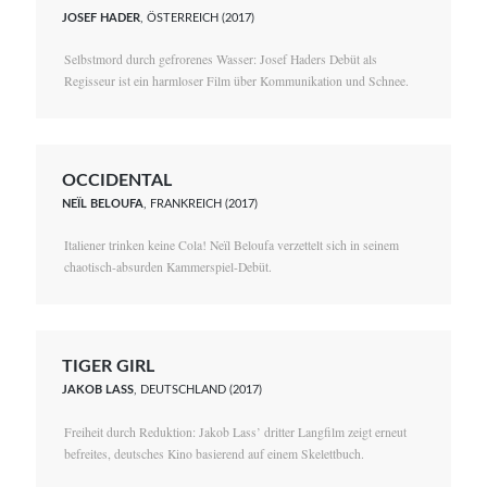
JOSEF HADER
, ÖSTERREICH (2017)
Selbstmord durch gefrorenes Wasser: Josef Haders Debüt als
Regisseur ist ein harmloser Film über Kommunikation und Schnee.
OCCIDENTAL
NEÏL BELOUFA
, FRANKREICH (2017)
Italiener trinken keine Cola! Neïl Beloufa verzettelt sich in seinem
chaotisch-absurden Kammerspiel-Debüt.
TIGER GIRL
JAKOB LASS
, DEUTSCHLAND (2017)
Freiheit durch Reduktion: Jakob Lass’ dritter Langfilm zeigt erneut
befreites, deutsches Kino basierend auf einem Skelettbuch.