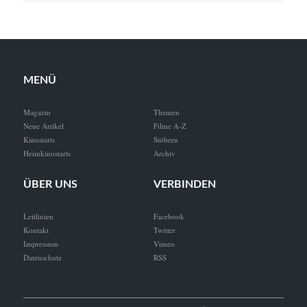
MENÜ
Magazin
Themen
Neue Artikel
Filme A-Z
Kinostarts
Stöbern
Heimkinostarts
Archiv
ÜBER UNS
VERBINDEN
Leitlinien
Facebook
Kontakt
Twitter
Impressum
Vimeo
Datenschutz
RSS